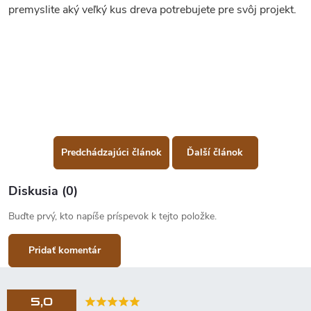
premyslite aký veľký kus dreva potrebujete pre svôj projekt.
Predchádzajúci článok
Ďalší článok
Diskusia (0)
Buďte prvý, kto napíše príspevok k tejto položke.
Pridať komentár
5,0