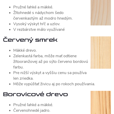
Pružné ľahké a mäkké.
Žltohnedé s nádychom šedo
červenkastým až modro hnedým.
Vysoký výskyt hŕč a uzlov.
V rezbárstve málo využívané
Červený smrek
Mäkké drevo.
Zelenkastá farba, môže mať odtiene
žltooranžovej až po sýto červeno bordovú
farbu.
Pre nižší výskyt a vyššiu cenu sa používa
len zriedka.
Môže vypúšťať živicu aj po rokoch používania.
Borovicové drevo
Pružné ľahké a mäkké.
Červenohnedé jadro.