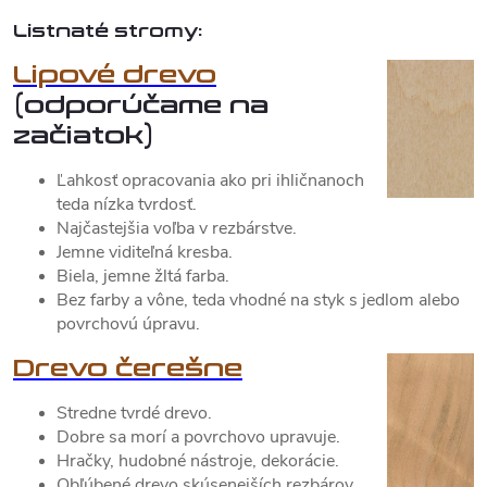
Listnaté stromy:
Lipové drevo
(odporúčame na
začiatok)
Ľahkosť opracovania ako pri ihličnanoch
teda nízka tvrdosť.
Najčastejšia voľba v rezbárstve.
Jemne viditeľná kresba.
Biela, jemne žltá farba.
Bez farby a vône, teda vhodné na styk s jedlom alebo
povrchovú úpravu.
Drevo čerešne
Stredne tvrdé drevo.
Dobre sa morí a povrchovo upravuje.
Hračky, hudobné nástroje, dekorácie.
Obľúbené drevo skúsenejších rezbárov.