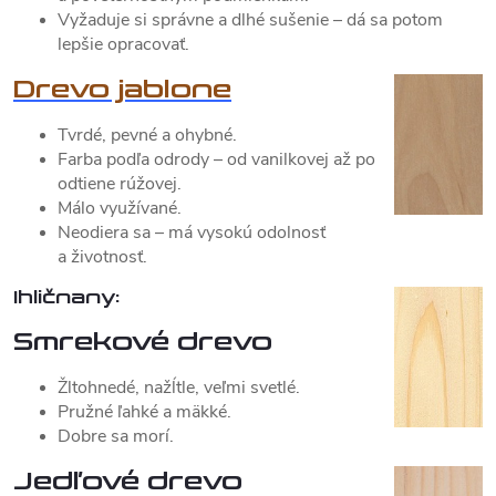
Vyžaduje si správne a dlhé sušenie – dá sa potom
lepšie opracovať.
Drevo jablone
Tvrdé, pevné a ohybné.
Farba podľa odrody – od vanilkovej až po
odtiene rúžovej.
Málo využívané.
Neodiera sa – má vysokú odolnosť
a životnosť.
Ihličnany:
Smrekové drevo
Žltohnedé, nažĺtle, veľmi svetlé.
Pružné ľahké a mäkké.
Dobre sa morí.
Jedľové drevo