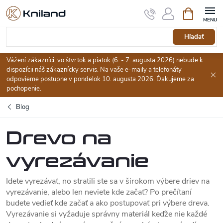
Prejsť
Nákupný
na
košík
obsah
Hľadať
Vážení zákazníci, vo štvrtok a piatok (6. - 7. augusta 2026) nebude k
dispozícii náš zákaznícky servis. Na vaše e-maily a telefonáty
odpovieme postupne v pondelok 10. augusta 2026. Ďakujeme za
pochopenie.
Blog
Drevo na
vyrezávanie
Idete vyrezávať, no stratili ste sa v širokom výbere driev na
vyrezávanie, alebo len neviete kde začať? Po prečítaní
budete vedieť kde začať a ako postupovať pri výbere dreva.
Vyrezávanie si vyžaduje správny materiál keďže nie každé