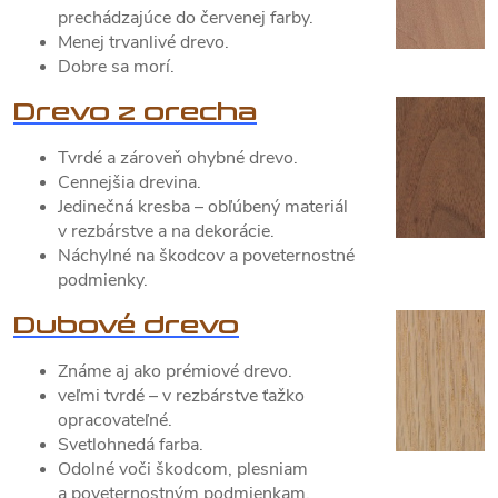
prechádzajúce do červenej farby.
Menej trvanlivé drevo.
Dobre sa morí.
Drevo z orecha
Tvrdé a zároveň ohybné drevo.
Cennejšia drevina.
Jedinečná kresba – obľúbený materiál
v rezbárstve a na dekorácie.
Náchylné na škodcov a poveternostné
podmienky.
Dubové drevo
Známe aj ako prémiové drevo.
veľmi tvrdé – v rezbárstve ťažko
opracovateľné.
Svetlohnedá farba.
Odolné voči škodcom, plesniam
a poveternostným podmienkam.