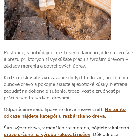
Postupne, s pribúdajúcimi skúsenosťami prejdite na čerešne
a brezu pri ktorých si vyskúšate prácu s tvrdším drevom +
základy morenia a povrchových úprav.
Keď si odskúšate vyrezávanie do týchto drevín, prejdite na
dubové drevo a pokojne skúste aj exotické kúsky. Netreba
zabúdať na dokonalé sušenie, trpezlivosť a zručnosť pri
práci s týmito tvrdými drevami.
Odporúčame sadu lipového dreva Beavercraft.
Na tomto
odkaze nájdete kategóriu rezbárskeho dreva.
Širší výber dreva, v menších rozmeroch, nájdete v kategórii
drevo určené na výrobu rukovätí nožov
.
Dôkladne si