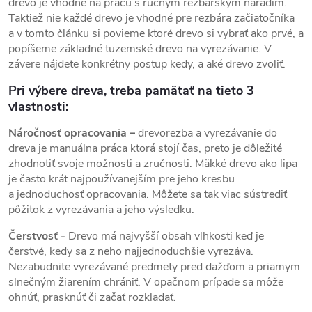
drevo je vhodné na prácu s ručným rezbárskym náradím.
Taktiež nie každé drevo je vhodné pre rezbára začiatočníka
a v tomto článku si povieme ktoré drevo si vybrať ako prvé, a
popíšeme základné tuzemské drevo na vyrezávanie. V
závere nájdete konkrétny postup kedy, a aké drevo zvoliť.
Pri výbere dreva, treba pamätať na tieto 3
vlastnosti:
Náročnosť opracovania –
drevorezba a vyrezávanie do
dreva je manuálna práca ktorá stojí čas, preto je dôležité
zhodnotiť svoje možnosti a zručnosti. Mäkké drevo ako lipa
je často krát najpoužívanejším pre jeho kresbu
a jednoduchosť opracovania. Môžete sa tak viac sústrediť
pôžitok z vyrezávania a jeho výsledku.
Čerstvosť -
Drevo má najvyšší obsah vlhkosti keď je
čerstvé, kedy sa z neho najjednoduchšie vyrezáva.
Nezabudnite vyrezávané predmety pred dažďom a priamym
slnečným žiarením chrániť. V opačnom prípade sa môže
ohnúť, prasknúť či začať rozkladať.