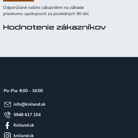
Hodnotenie zákazníkov
Z
á
p
ä
t
Po-Pia: 8:00 - 16:00
i
e
info
@
kniland.sk
0948 617 154
Kniland.sk
kniland.sk