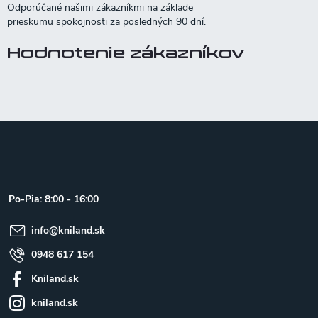
Hodnotenie zákazníkov
Z
á
p
ä
t
Po-Pia: 8:00 - 16:00
i
e
info
@
kniland.sk
0948 617 154
Kniland.sk
kniland.sk