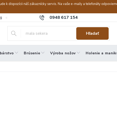
ebude k dispozícii náš zákaznícky servis. Na vaše e-maily a telefonáty odpov
0948 617 154
og
Hodnotenie obchodu
Obchodné podmienky
Reklamačný po
Hľadať
bárstvo
Brúsenie
Výroba nožov
Holenie a manik