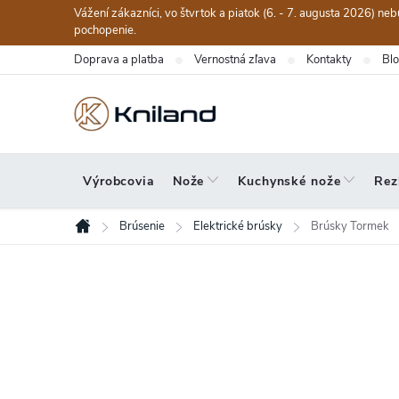
Prejsť
Vážení zákazníci, vo štvrtok a piatok (6. - 7. augusta 2026) n
na
pochopenie.
obsah
Doprava a platba
Vernostná zľava
Kontakty
Bl
Výrobcovia
Nože
Kuchynské nože
Rez
Brúsenie
Elektrické brúsky
Brúsky Tormek
Domov