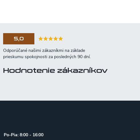
5,0
Hodnotenie zákazníkov
Z
á
p
ä
t
Po-Pia: 8:00 - 16:00
i