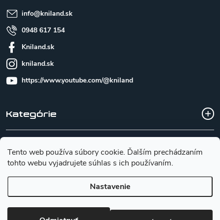
e
info
@
kniland.sk
0948 617 154
Kniland.sk
kniland.sk
https://www.youtube.com/@kniland
Kategórie
Všetko o nákupe
Tento web používa súbory cookie. Ďalším prechádzaním
tohto webu vyjadrujete súhlas s ich používaním.
Základné informácie pre výber noža
Nastavenie
Copyright 2026
Kniland.sk
. Všetky práva vyhradené.
Upraviť