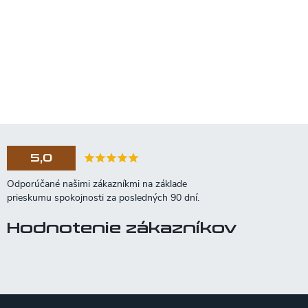
5,0
Hodnotenie zákazníkov
Z