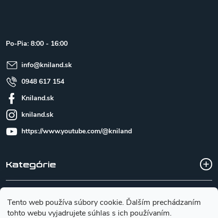
á
p
ä
t
Po-Pia: 8:00 - 16:00
i
e
info
@
kniland.sk
0948 617 154
Kniland.sk
kniland.sk
https://www.youtube.com/@kniland
Kategórie
Všetko o nákupe
Tento web používa súbory cookie. Ďalším prechádzaním
tohto webu vyjadrujete súhlas s ich používaním.