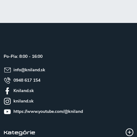
Z
á
p
ä
t
Po-Pia: 8:00 - 16:00
i
e
info
@
kniland.sk
0948 617 154
Kniland.sk
kniland.sk
https://www.youtube.com/@kniland
Kategórie