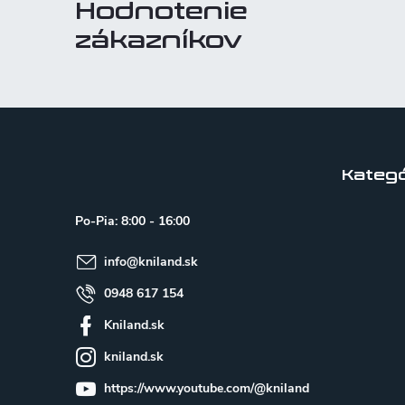
Hodnotenie
zákazníkov
Z
á
p
Kategó
ä
Po-Pia: 8:00 - 16:00
t
info
@
kniland.sk
i
e
0948 617 154
Kniland.sk
kniland.sk
https://www.youtube.com/@kniland