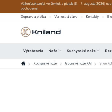
Prejsť
Vážení zákazníci, vo štvrtok a piatok (6. - 7. augusta 2026) n
na
pochopenie.
obsah
Doprava a platba
Vernostná zľava
Kontakty
Bl
Výrobcovia
Nože
Kuchynské nože
Rez
Kuchynské nože
Japonské nože KAI
Shun Ko
Domov