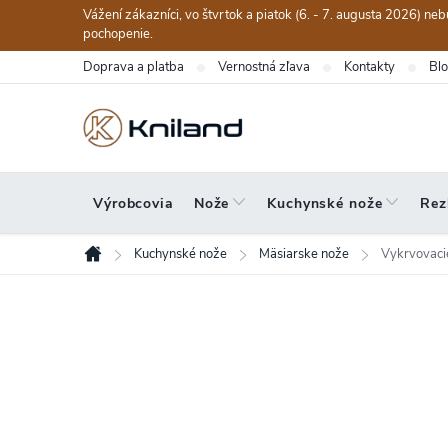
Prejsť
Vážení zákazníci, vo štvrtok a piatok (6. - 7. augusta 2026) n
na
pochopenie.
obsah
Doprava a platba
Vernostná zľava
Kontakty
Bl
Výrobcovia
Nože
Kuchynské nože
Rez
Kuchynské nože
Mäsiarske nože
Vykrvovaci
Domov