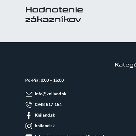
Hodnotenie
zákazníkov
Z
á
p
Kategó
ä
Po-Pia: 8:00 - 16:00
t
info
@
kniland.sk
i
e
0948 617 154
Kniland.sk
kniland.sk