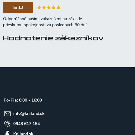
5,0
Hodnotenie zákazníkov
Z
á
p
ä
t
Po-Pia: 8:00 - 16:00
i
e
info
@
kniland.sk
0948 617 154
Kniland.sk