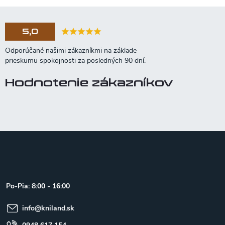
5,0
Hodnotenie zákazníkov
Z
á
p
ä
t
Po-Pia: 8:00 - 16:00
i
e
info
@
kniland.sk