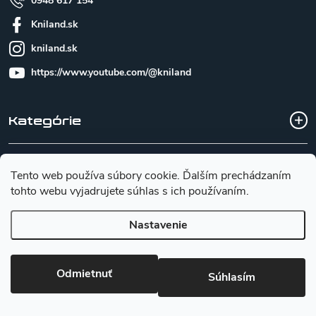
0948 617 154
Kniland.sk
kniland.sk
https://www.youtube.com/@kniland
Kategórie
Všetko o nákupe
Tento web používa súbory cookie. Ďalším prechádzaním
tohto webu vyjadrujete súhlas s ich používaním.
Základné informácie pre výber noža
Nastavenie
Copyright 2026
Kniland.sk
. Všetky práva vyhradené.
Upraviť
Odmietnuť
Súhlasím
nastavenie cookies
Vytvoril Shoptet