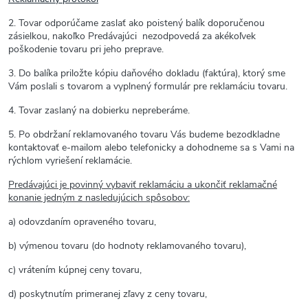
2. Tovar odporúčame zaslať ako poistený balík doporučenou
zásielkou, nakoľko Predávajúci nezodpovedá za akékoľvek
poškodenie tovaru pri jeho preprave.
3. Do balíka priložte kópiu daňového dokladu (faktúra), ktorý sme
Vám poslali s tovarom a vyplnený formulár pre reklamáciu tovaru.
4. Tovar zaslaný na dobierku nepreberáme.
5. Po obdržaní reklamovaného tovaru Vás budeme bezodkladne
kontaktovať e-mailom alebo telefonicky a dohodneme sa s Vami na
rýchlom vyriešení reklamácie.
Predávajúci je povinný vybaviť reklamáciu a ukončiť reklamačné
konanie jedným z nasledujúcich spôsobov:
a) odovzdaním opraveného tovaru,
b) výmenou tovaru (do hodnoty reklamovaného tovaru),
c) vrátením kúpnej ceny tovaru,
d) poskytnutím primeranej zľavy z ceny tovaru,