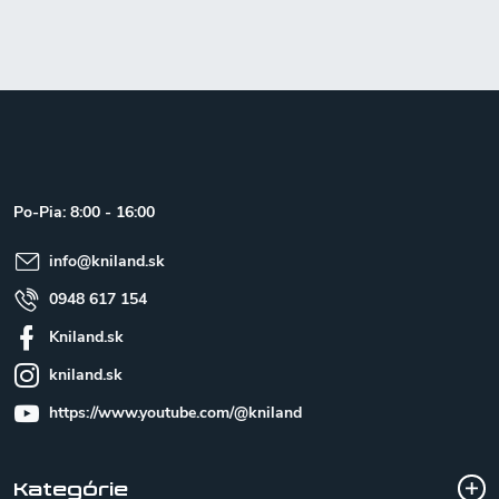
Z
á
p
ä
t
Po-Pia: 8:00 - 16:00
i
e
info
@
kniland.sk
0948 617 154
Kniland.sk
kniland.sk
https://www.youtube.com/@kniland
Kategórie