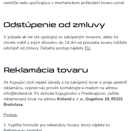
nemôže vadu spočívajúcu v mechanickom poškodení tovaru uznať.
Odstúpenie od zmluvy
V prípade ak nie ste spokojný so zakúpeným tovarom, alebo ho
chcete vrátiť z iných dôvodov, do 14 dní od prevzatia tovaru môžete
odstúpiť od zmluvy. Detailný postup nájdete
TU.
Reklamácia tovaru
Ak Kupujúci zistí nejaké závady a na zakúpený tovar si praje uplatniť
reklamáciu, vopred nás prosím kontaktujte e-mailom na adresu
info@kniland.sk. Po dohode Kupujúceho s Predávajúcim, zašlite
reklamovaný tovar na adresu
Kniland s. r. o., Gogoľova 18, 85101
Bratislava.
Postup:
1. Vyplňte formulár pre reklamáciu tovaru, ktorý nájdete tu:
Reklamacny protokol