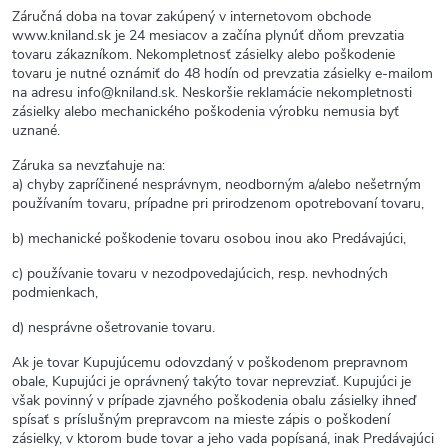
Záručná doba na tovar zakúpený v internetovom obchode
www.kniland.sk je 24 mesiacov a začína plynúť dňom prevzatia
tovaru zákazníkom. Nekompletnosť zásielky alebo poškodenie
tovaru je nutné oznámiť do 48 hodín od prevzatia zásielky e-mailom
na adresu info@kniland.sk. Neskoršie reklamácie nekompletnosti
zásielky alebo mechanického poškodenia výrobku nemusia byť
uznané.
Záruka sa nevzťahuje na:
a) chyby zapríčinené nesprávnym, neodborným a/alebo nešetrným
používaním tovaru, prípadne pri prirodzenom opotrebovaní tovaru,
b) mechanické poškodenie tovaru osobou inou ako Predávajúci,
c) používanie tovaru v nezodpovedajúcich, resp. nevhodných
podmienkach,
d) nesprávne ošetrovanie tovaru.
Ak je tovar Kupujúcemu odovzdaný v poškodenom prepravnom
obale, Kupujúci je oprávnený takýto tovar neprevziať. Kupujúci je
však povinný v prípade zjavného poškodenia obalu zásielky ihneď
spísať s príslušným prepravcom na mieste zápis o poškodení
zásielky, v ktorom bude tovar a jeho vada popísaná, inak Predávajúci