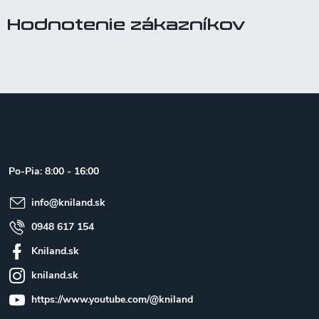
Hodnotenie zákazníkov
Z
á
p
ä
t
Po-Pia: 8:00 - 16:00
i
e
info
@
kniland.sk
0948 617 154
Kniland.sk
kniland.sk
https://www.youtube.com/@kniland