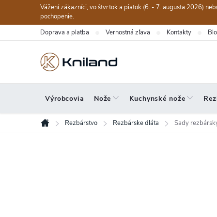
Prejsť
Vážení zákazníci, vo štvrtok a piatok (6. - 7. augusta 2026) n
na
pochopenie.
obsah
Doprava a platba
Vernostná zľava
Kontakty
Bl
Výrobcovia
Nože
Kuchynské nože
Rez
Rezbárstvo
Rezbárske dláta
Sady rezbársky
Domov