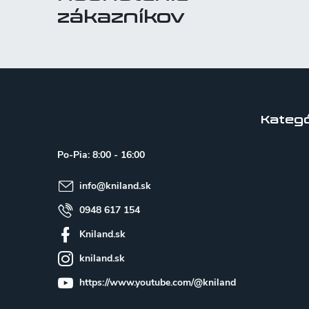
zákazníkov
Z
á
p
Kategó
ä
Po-Pia: 8:00 - 16:00
t
info
@
kniland.sk
i
e
0948 617 154
Kniland.sk
kniland.sk
https://www.youtube.com/@kniland