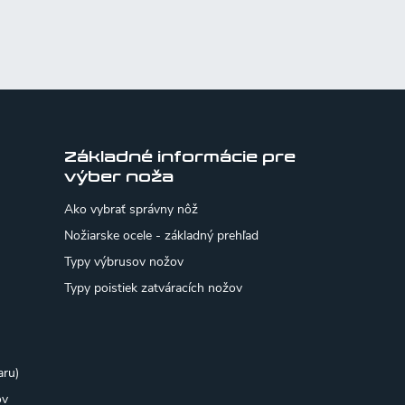
Základné informácie pre
výber noža
Ako vybrať správny nôž
Nožiarske ocele - základný prehľad
Typy výbrusov nožov
Typy poistiek zatváracích nožov
aru)
ov