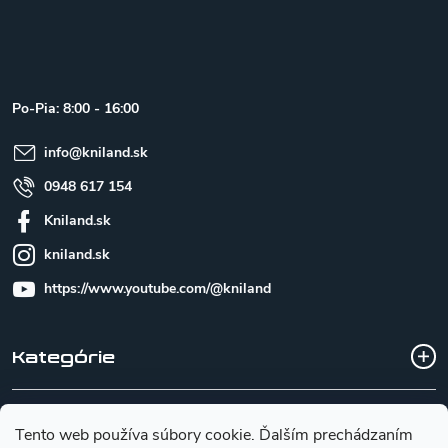
Z
á
p
ä
t
Po-Pia: 8:00 - 16:00
i
e
info
@
kniland.sk
0948 617 154
Kniland.sk
kniland.sk
https://www.youtube.com/@kniland
Kategórie
Všetko o nákupe
Tento web používa súbory cookie. Ďalším prechádzaním