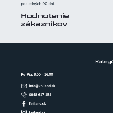
Hodnotenie
zákazníkov
Z
á
p
Kategó
ä
Po-Pia: 8:00 - 16:00
t
info
@
kniland.sk
i
e
0948 617 154
Kniland.sk
kniland.sk