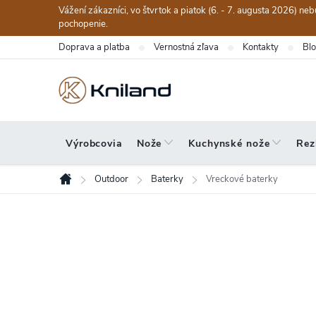
Prejsť
Vážení zákazníci, vo štvrtok a piatok (6. - 7. augusta 2026) n
na
pochopenie.
obsah
Doprava a platba
Vernostná zľava
Kontakty
Bl
Výrobcovia
Nože
Kuchynské nože
Rez
Outdoor
Baterky
Vreckové baterky
Domov