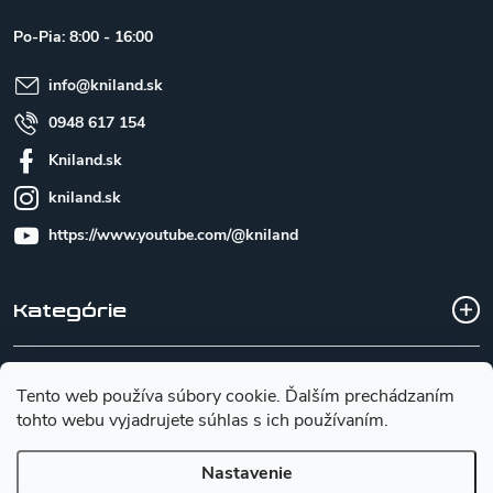
ä
t
Po-Pia: 8:00 - 16:00
i
e
info
@
kniland.sk
0948 617 154
Kniland.sk
kniland.sk
https://www.youtube.com/@kniland
Kategórie
Všetko o nákupe
Tento web používa súbory cookie. Ďalším prechádzaním
tohto webu vyjadrujete súhlas s ich používaním.
Základné informácie pre výber noža
Nastavenie