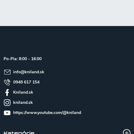
Z
á
p
ä
t
Po-Pia: 8:00 - 16:00
i
e
info
@
kniland.sk
0948 617 154
Kniland.sk
kniland.sk
https://www.youtube.com/@kniland
Kategórie