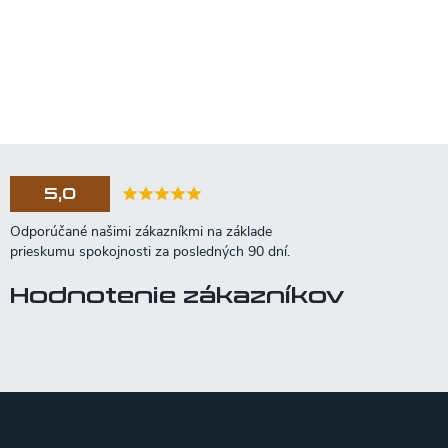
5,0
Hodnotenie zákazníkov
Z
á