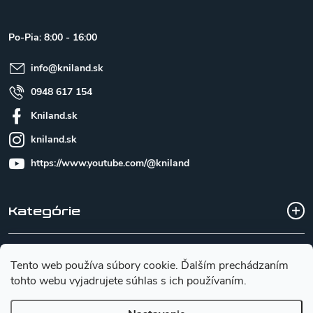
p
ä
t
Po-Pia: 8:00 - 16:00
i
e
info
@
kniland.sk
0948 617 154
Kniland.sk
kniland.sk
https://www.youtube.com/@kniland
Kategórie
Všetko o nákupe
Tento web používa súbory cookie. Ďalším prechádzaním
tohto webu vyjadrujete súhlas s ich používaním.
Základné informácie pre výber noža