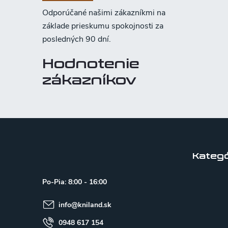
Hodnotenie
zákazníkov
Z
á
p
Kategó
ä
Po-Pia: 8:00 - 16:00
t
info
@
kniland.sk
i
e
0948 617 154