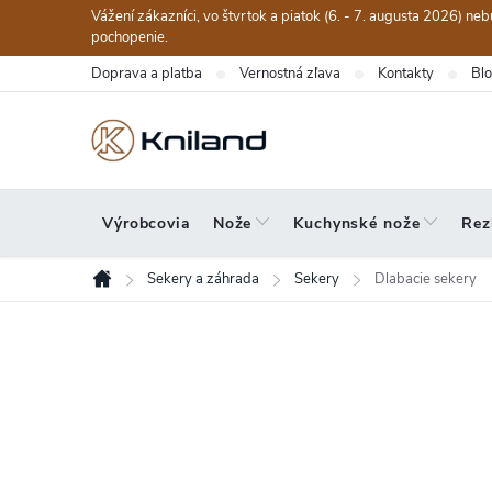
Prejsť
Vážení zákazníci, vo štvrtok a piatok (6. - 7. augusta 2026) n
na
pochopenie.
obsah
Doprava a platba
Vernostná zľava
Kontakty
Bl
Výrobcovia
Nože
Kuchynské nože
Rez
Sekery a záhrada
Sekery
Dlabacie sekery
Domov