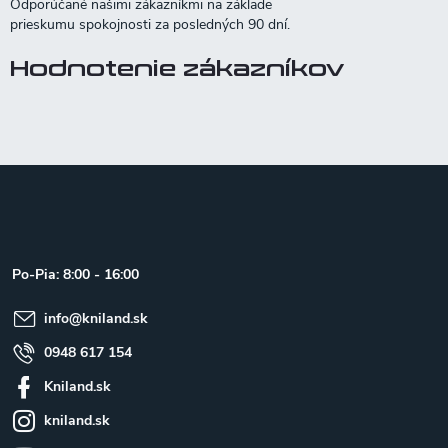
Hodnotenie zákazníkov
Z
á
p
ä
t
Po-Pia: 8:00 - 16:00
i
e
info
@
kniland.sk
0948 617 154
Kniland.sk
kniland.sk