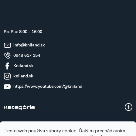
Z
á
p
ä
t
Po-Pia: 8:00 - 16:00
i
e
info
@
kniland.sk
0948 617 154
Kniland.sk
kniland.sk
https://www.youtube.com/@kniland
Kategórie
Všetko o nákupe
Tento web používa súbory cookie. Ďalším prechádzaním