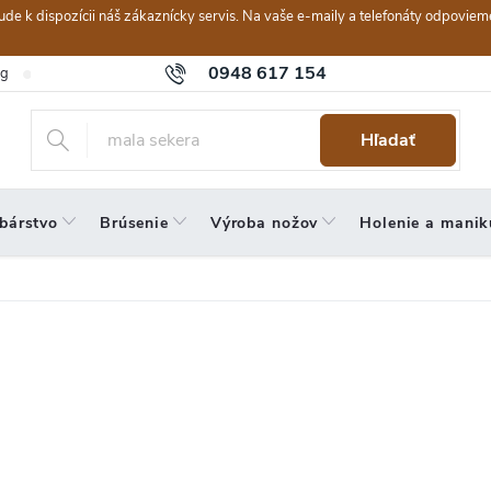
ebude k dispozícii náš zákaznícky servis. Na vaše e-maily a telefonáty odpov
0948 617 154
og
Hodnotenie obchodu
Obchodné podmienky
Reklamačný po
Hľadať
bárstvo
Brúsenie
Výroba nožov
Holenie a manik