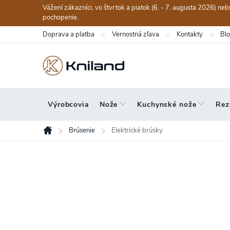
Prejsť
Vážení zákazníci, vo štvrtok a piatok (6. - 7. augusta 2026) n
na
pochopenie.
obsah
Doprava a platba
Vernostná zľava
Kontakty
Bl
Výrobcovia
Nože
Kuchynské nože
Rez
Brúsenie
Elektrické brúsky
Domov