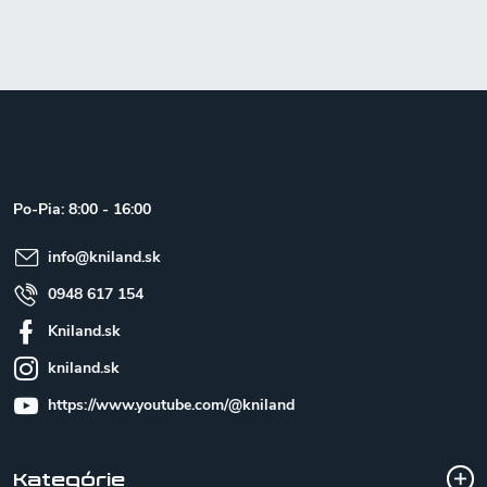
Z
á
p
ä
t
Po-Pia: 8:00 - 16:00
i
e
info
@
kniland.sk
0948 617 154
Kniland.sk
kniland.sk
https://www.youtube.com/@kniland
Kategórie