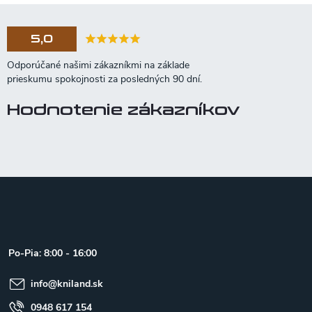
5,0
Hodnotenie zákazníkov
Z
á
p
ä
t
Po-Pia: 8:00 - 16:00
i
e
info
@
kniland.sk
0948 617 154