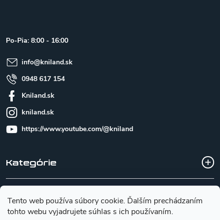
á
p
ä
t
Po-Pia: 8:00 - 16:00
i
e
info
@
kniland.sk
0948 617 154
Kniland.sk
kniland.sk
https://www.youtube.com/@kniland
Kategórie
Všetko o nákupe
Tento web používa súbory cookie. Ďalším prechádzaním
tohto webu vyjadrujete súhlas s ich používaním.