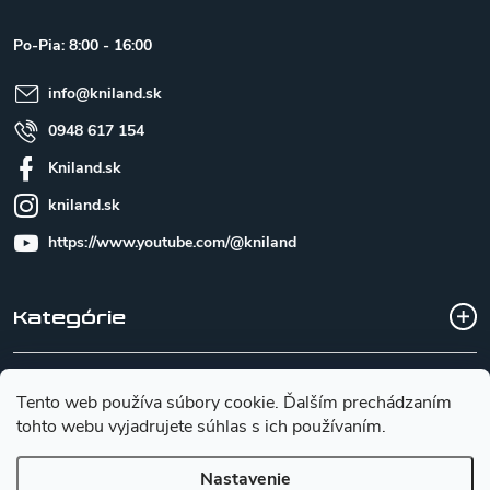
ä
t
Po-Pia: 8:00 - 16:00
i
e
info
@
kniland.sk
0948 617 154
Kniland.sk
kniland.sk
https://www.youtube.com/@kniland
Kategórie
Všetko o nákupe
Tento web používa súbory cookie. Ďalším prechádzaním
tohto webu vyjadrujete súhlas s ich používaním.
Základné informácie pre výber noža
Nastavenie