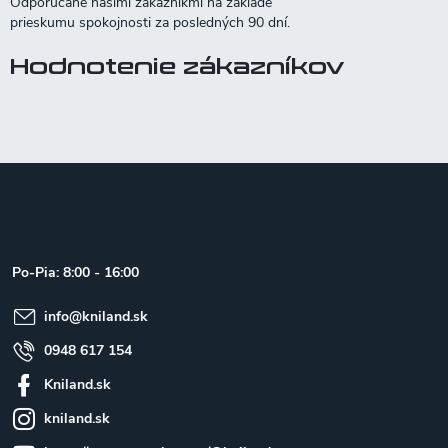
Hodnotenie zákazníkov
Z
á
p
ä
t
Po-Pia: 8:00 - 16:00
i
e
info
@
kniland.sk
0948 617 154
Kniland.sk
kniland.sk