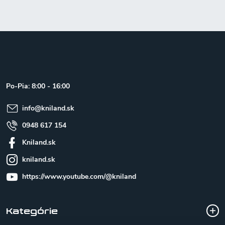
Z
á
p
ä
t
Po-Pia: 8:00 - 16:00
i
e
info
@
kniland.sk
0948 617 154
Kniland.sk
kniland.sk
https://www.youtube.com/@kniland
Kategórie