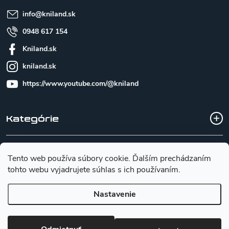
e
info
@
kniland.sk
0948 617 154
Kniland.sk
kniland.sk
https://www.youtube.com/@kniland
Kategórie
Všetko o nákupe
Tento web používa súbory cookie. Ďalším prechádzaním
tohto webu vyjadrujete súhlas s ich používaním.
Základné informácie pre výber noža
Nastavenie
Copyright 2026
Kniland.sk
. Všetky práva vyhradené.
Upraviť