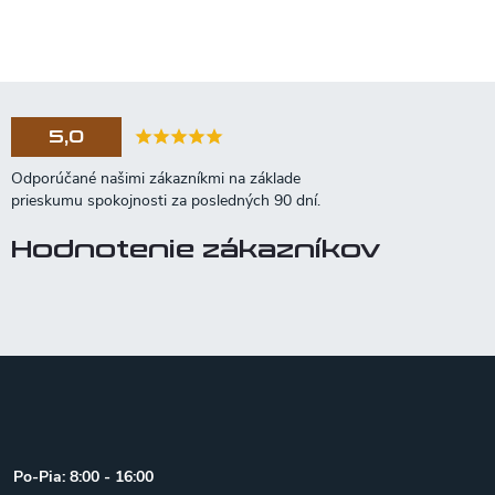
5,0
Hodnotenie zákazníkov
Z
á
p
ä
t
Po-Pia: 8:00 - 16:00
i