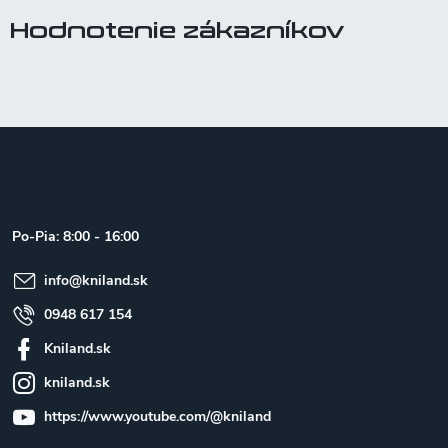
Hodnotenie zákazníkov
Z
á
p
ä
t
Po-Pia: 8:00 - 16:00
i
e
info
@
kniland.sk
0948 617 154
Kniland.sk
kniland.sk
https://www.youtube.com/@kniland