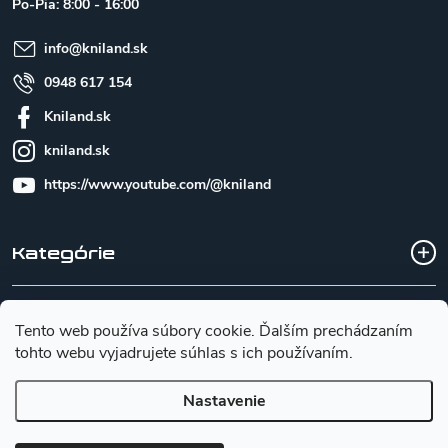
Po-Pia: 8:00 - 16:00
i
e
info
@
kniland.sk
0948 617 154
Kniland.sk
kniland.sk
https://www.youtube.com/@kniland
Kategórie
Všetko o nákupe
Tento web používa súbory cookie. Ďalším prechádzaním
tohto webu vyjadrujete súhlas s ich používaním.
Základné informácie pre výber noža
Nastavenie