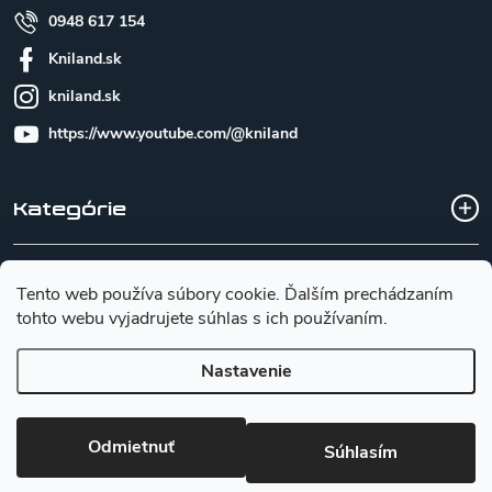
0948 617 154
Kniland.sk
kniland.sk
https://www.youtube.com/@kniland
Kategórie
Všetko o nákupe
Tento web používa súbory cookie. Ďalším prechádzaním
tohto webu vyjadrujete súhlas s ich používaním.
Základné informácie pre výber noža
Nastavenie
Copyright 2026
Kniland.sk
. Všetky práva vyhradené.
Upraviť
Odmietnuť
nastavenie cookies
Súhlasím
Vytvoril Shoptet