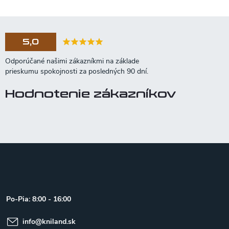
5,0
Hodnotenie zákazníkov
Z
á
p
ä
t
Po-Pia: 8:00 - 16:00
i
e
info
@
kniland.sk