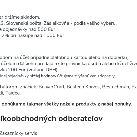
var držíme skladom,
LS, Slovenská pošta, Zásielkovňa - podľa vášho výberu,
e objednávky nad 500 Eur,
- 2% pri nákupe nad 1000 Eur.
vodom na účet prípadne platobnou kartou alebo na dobierku,
účelom ďalšieho predaja a ste právnická osoba alebo držiteľ živ
vka 200 Eur (vrátane DPH)
dnej objednávky nižšej hodnoty účtujeme zvýšenú cenu dopravy.
ribútorom značiek: BeaverCraft, Bestech Knives, Bestechman, Ex
i, Taidea.
 ponúkame takmer všetky nože a produkty z našej ponuky.
eľkoobchodných odberateľov
 Zákaznícky servis