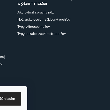
výber noža
Ako vybrať správny nôž
Nožiarske ocele - základný prehľad
Typy výbrusov nožov
Typy poistiek zatváracích nožov
aru)
ov
Súhlasím