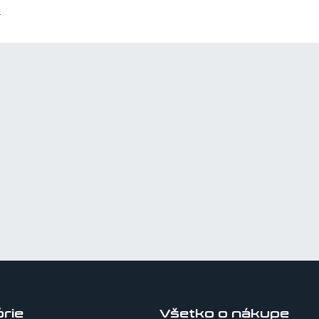
4
rie
Všetko o nákupe