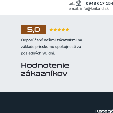
tel.:
0948 617 15
email: info@kniland.sk
5,0
Hodnotenie
zákazníkov
Z
á
p
Kategó