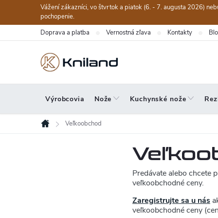
Prejsť
Vážení zákazníci, vo štvrtok a piatok (6. - 7. augusta 2026) n
na
pochopenie.
obsah
Doprava a platba
Vernostná zľava
Kontakty
Bl
Výrobcovia
Nože
Kuchynské nože
Rez
Veľkoobchod
Domov
Veľkoo
Predávate alebo chcete 
veľkoobchodné ceny.
Zaregistrujte sa u nás
a
veľkoobchodné ceny (cen