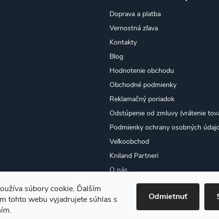
Doprava a platba
Vernostná zľava
Kontakty
Blog
Hodnotenie obchodu
Obchodné podmienky
Reklamačný poriadok
Odstúpenie od zmluvy (vrátenie tov
Podmienky ochrany osobných údaj
Veľkoobchod
Kniland Partneri
O nás
Osobný odber
oužíva súbory cookie. Ďalším
Odmietnuť
Moja objednávka
m tohto webu vyjadrujete súhlas s
ním.