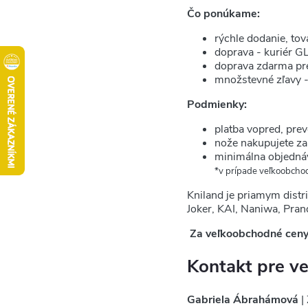
Čo ponúkame:
rýchle dodanie, to
doprava - kuriér G
doprava zdarma pr
množstevné zľavy 
Podmienky:
platba vopred, pre
nože nakupujete za 
minimálna objedná
*v prípade veľkoobcho
Kniland je priamym dist
Joker, KAI, Naniwa, Prand
Za veľkoobchodné ceny
Kontakt pre v
Gabriela Ábrahámová
|