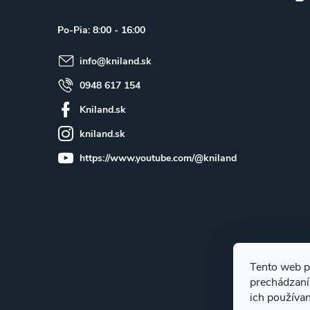
ä
Po-Pia: 8:00 - 16:00
t
info
@
kniland.sk
i
e
0948 617 154
Kniland.sk
kniland.sk
https://www.youtube.com/@kniland
Tento web p
prechádzaní
ich používa