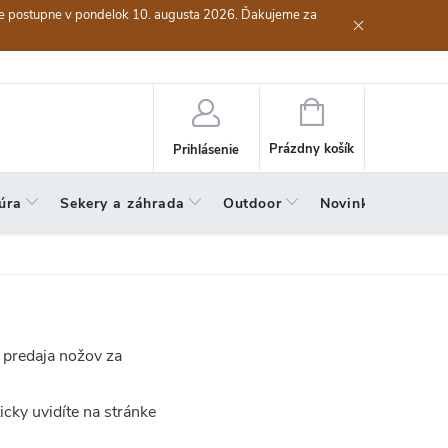
ieme postupne v pondelok 10. augusta 2026. Ďakujeme za
riadok
Odstúpenie od zmluvy (vrátenie tovaru)
Podmienky ochrany
Nákupný
košík
Prázdny košík
Prihlásenie
úra
Sekery a záhrada
Outdoor
Novinky
Výpred
 predaja nožov za
icky uvidíte na stránke