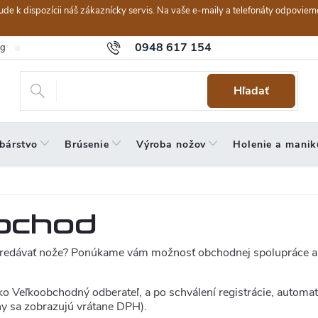
ebude k dispozícii náš zákaznícky servis. Na vaše e-maily a telefonáty odpov
0948 617 154
og
Hodnotenie obchodu
Obchodné podmienky
Reklamačný po
Hľadať
bárstvo
Brúsenie
Výroba nožov
Holenie a manik
bchod
predávať nože? Ponúkame vám možnosť obchodnej spolupráce a
ko Veľkoobchodný odberateľ, a po schválení registrácie, automat
y sa zobrazujú vrátane DPH).