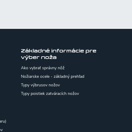
Základné informácie pre
výber noža
Ako vybrať správny nôž
Nožiarske ocele - základný prehľad
Typy výbrusov nožov
Typy poistiek zatváracích nožov
aru)
ov