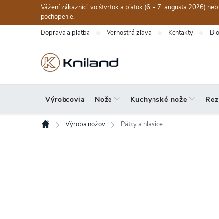
Prejsť
Vážení zákazníci, vo štvrtok a piatok (6. - 7. augusta 2026) n
na
pochopenie.
obsah
Doprava a platba
Vernostná zľava
Kontakty
Bl
Výrobcovia
Nože
Kuchynské nože
Rez
Výroba nožov
Pätky a hlavice
Domov