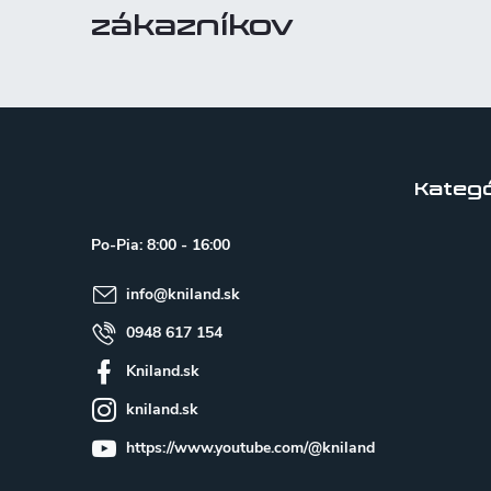
zákazníkov
Z
á
p
Kategó
ä
Po-Pia: 8:00 - 16:00
t
info
@
kniland.sk
i
e
0948 617 154
Kniland.sk
kniland.sk
https://www.youtube.com/@kniland