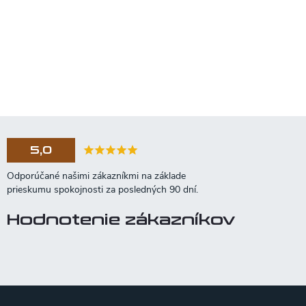
5,0
Hodnotenie zákazníkov
Z