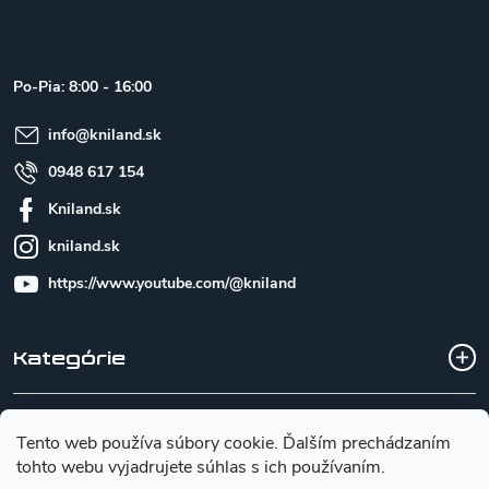
á
p
ä
t
Po-Pia: 8:00 - 16:00
i
e
info
@
kniland.sk
0948 617 154
Kniland.sk
kniland.sk
https://www.youtube.com/@kniland
Kategórie
Všetko o nákupe
Tento web používa súbory cookie. Ďalším prechádzaním
tohto webu vyjadrujete súhlas s ich používaním.