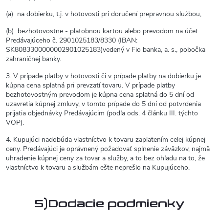
(a) na dobierku, t.j. v hotovosti pri doručení prepravnou službou,
(b) bezhotovostne - platobnou kartou alebo prevodom na účet
Predávajúceho č. 2901025183/8330 (IBAN:
SK8083300000002901025183)vedený v Fio banka, a. s., pobočka
zahraničnej banky.
3. V prípade platby v hotovosti či v prípade platby na dobierku je
kúpna cena splatná pri prevzatí tovaru. V prípade platby
bezhotovostným prevodom je kúpna cena splatná do 5 dní od
uzavretia kúpnej zmluvy, v tomto prípade do 5 dní od potvrdenia
prijatia objednávky Predávajúcim (podľa ods. 4 článku III. týchto
VOP).
4. Kupujúci nadobúda vlastníctvo k tovaru zaplatením celej kúpnej
ceny. Predávajúci je oprávnený požadovať splnenie záväzkov, najmä
uhradenie kúpnej ceny za tovar a služby, a to bez ohľadu na to, že
vlastníctvo k tovaru a službám ešte neprešlo na Kupujúceho.
5)Dodacie podmienky