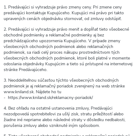
1. Predávajúci si vyhradzuje právo zmeny ceny. Pri zmene ceny
predávajúci kontaktuje Kupujúceho. Kupujúci má právo pri takto
upravených cenách objednávku stornovať, od zmluvy odstúpiť.
2. Predávajúci si vyhradzuje právo meniť a dopĺňať tieto všeobecné
obchodné podmienky a reklamačné podmienky aj bez
predchádzajúceho upozornenia Kupujúceho. V prípade zmeny
všeobecných obchodných podmienok alebo reklamačných
podmienok, sa riadi celý proces nákupu prostredníctvom tých
všeobecných obchodných podmienok, ktoré boli platné v momente
odoslania objednávky Kupujúcim a tieto sú prístupné na internetovej
stránke Predávajúceho.
3. Neoddeliteľnou súčasťou týchto všeobecných obchodných
podmienok je aj reklamačný poriadok zverejnený na web stránke
www.kniland.sk. Nájdete ho
tu
-
https://www.kniland.sk/reklamacny-poriadok/
4. Bez ohľadu na ostatné ustanovenia zmluvy, Predávajúci
nezodpovedá spotrebiteľovi za ušlý zisk, stratu príležitostí alebo
žiadne iné nepriame alebo následné straty v dôsledku nedbalosti,
porušenia zmluvy alebo vzniknuté iným spôsobom.