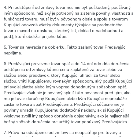
4. Pri odstúpení od zmluvy tovar nesmie byť poškodený, používaný
iným spôsobom, než aký je potrebný na zistenie povahy, vlastností a
funkčnosti tovaru, musí byť v pôvodnom obale a spolu s tovarom
Kupujúci odovzdá všetky dokumenty týkajúce sa predmetného
tovaru (návod na obsluhu, záručný list, doklad o nadobudnutí a
pod.), ktoré obdržal pri jeho kúpe.
5. Tovar sa nevracia na dobierku. Takto zaslaný tovar Predávajúci
neprijíma.
6. Predávajúci prevezme tovar späť a do 14 dní odo dňa doručenia
odstúpenia od zmluvy kúpnu cenu zaplatenú za tovar alebo za
službu alebo preddavok, ktorý Kupujúci uhradil za tovar alebo
službu, vráti Kupujúcemu rovnakým spôsobom, aký použil Kupujúci
pri svojej platbe alebo iným vopred dohodnutým spôsobom späť.
Predávajúci však nie je povinný splniť túto povinnosť pred tým, ako
mu je tovar doručený Kupujúcim alebo kým Kupujúci nepreukáže
zaslanie tovaru späť Predávajúcemu. Predávajúci súčasne nie je
povinný uhradiť Kupujúcemu dodatočné náklady, ak si Kupujúci
výslovne zvolil iný spôsob doručenia objednávky, ako je najlacnejší
bežný spôsob doručenia pre určitý tovar ponúkaný Predávajúcim.
7. Právo na odstúpenie od zmluvy sa neuplatňuje pre tovary a