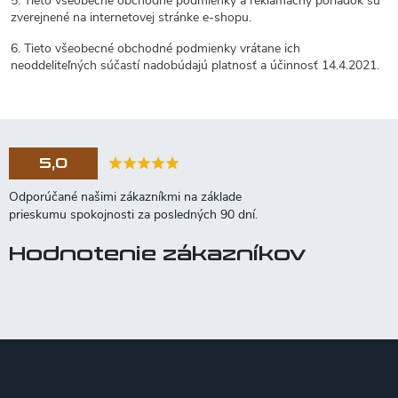
5. Tieto všeobecné obchodné podmienky a reklamačný poriadok sú
zverejnené na internetovej stránke e-shopu.
6. Tieto všeobecné obchodné podmienky vrátane ich
neoddeliteľných súčastí nadobúdajú platnosť a účinnosť 14.4.2021.
5,0
Hodnotenie zákazníkov
Z
á
p