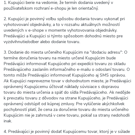
1. Kupujúci berie na vedomie, že termín dodania uvedený v
používateľskom rozhraní e-shopu je len orientačný.
2. Kupujúci je povinný voľbu spôsobu dodania tovaru vykonať pri
vyhotovovaní objednávky, a to v rozsahu aktuálnych možností
uvedených v e-shope v momente vyhotovovania objednávky.
Predávajúci a Kupujúci si týmto spôsobom dohodnú miesto pre
vyzdvihnutie/odber alebo dodanie tovaru.
3. Dodanie do miesta určeného Kupujúcim na "dodaciu adresu": O
termíne doručenia tovaru na miesto určené Kupujúcim bude
Predávajúci informovať Kupujúceho pri expedícii tovaru zo skladu
Predávajúceho zaslaním informačného e-mailu o odoslaní tovaru. O
tomto môže Predávajúci informovať Kupujúceho aj SMS správou.
Ak Kupujúci neprevezme tovar v dohodnutom mieste, je Predávajúci
oprávnený Kupujúcemu účtovať náklady súvisiace s dopravou
tovaru do miesta určenia a späť do sídla Predávajúceho. Ak nedôjde
k prevzatiu tovaru z dôvodov na strane Kupujúceho, je Predávajúci
oprávnený odstúpiť od kúpnej zmluvy. Pre vylúčenie akýchkoľvek
pochybností platí, že cena za doručenie tovaru do miesta určeného
Kupujúcim nie je zahrnutá v cene tovaru, pokiaľ sa strany nedohodli
inak.
4. Predávajúci je povinný dodať Kupujúcemu tovar, ktorý je v súlade