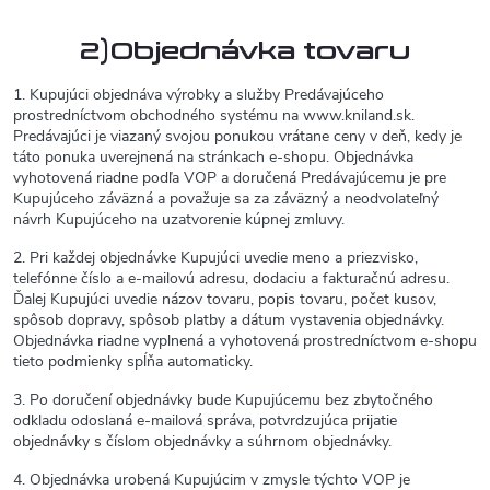
2)Objednávka tovaru
1. Kupujúci objednáva výrobky a služby Predávajúceho
prostredníctvom obchodného systému na www.kniland.sk.
Predávajúci je viazaný svojou ponukou vrátane ceny v deň, kedy je
táto ponuka uverejnená na stránkach e-shopu. Objednávka
vyhotovená riadne podľa VOP a doručená Predávajúcemu je pre
Kupujúceho záväzná a považuje sa za záväzný a neodvolateľný
návrh Kupujúceho na uzatvorenie kúpnej zmluvy.
2. Pri každej objednávke Kupujúci uvedie meno a priezvisko,
telefónne číslo a e-mailovú adresu, dodaciu a fakturačnú adresu.
Ďalej Kupujúci uvedie názov tovaru, popis tovaru, počet kusov,
spôsob dopravy, spôsob platby a dátum vystavenia objednávky.
Objednávka riadne vyplnená a vyhotovená prostredníctvom e-shopu
tieto podmienky spĺňa automaticky.
3. Po doručení objednávky bude Kupujúcemu bez zbytočného
odkladu odoslaná e-mailová správa, potvrdzujúca prijatie
objednávky s číslom objednávky a súhrnom objednávky.
4. Objednávka urobená Kupujúcim v zmysle týchto VOP je