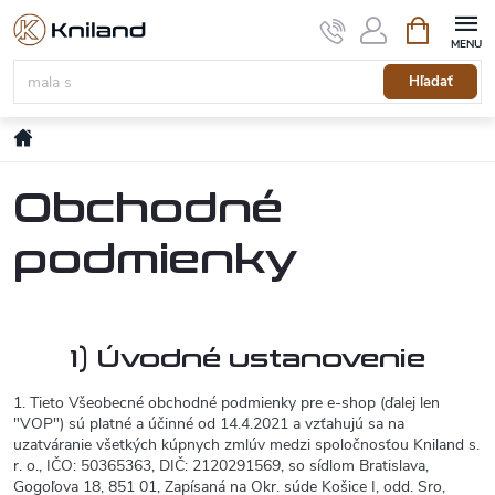
Prejsť
Nákupný
na
košík
obsah
Hľadať
Domov
Obchodné
podmienky
1) Úvodné ustanovenie
1. Tieto Všeobecné obchodné podmienky pre e-shop (ďalej len
"VOP") sú platné a účinné od 14.4.2021 a vzťahujú sa na
uzatváranie všetkých kúpnych zmlúv medzi spoločnosťou Kniland s.
r. o., IČO: 50365363, DIČ: 2120291569, so sídlom Bratislava,
Gogoľova 18, 851 01, Zapísaná na Okr. súde Košice I, odd. Sro,