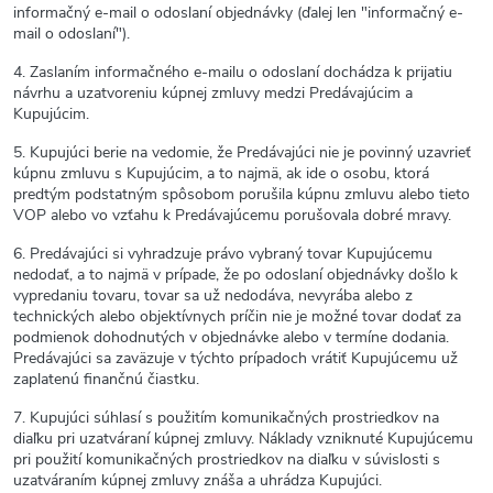
informačný e-mail o odoslaní objednávky (ďalej len "informačný e-
mail o odoslaní").
4. Zaslaním informačného e-mailu o odoslaní dochádza k prijatiu
návrhu a uzatvoreniu kúpnej zmluvy medzi Predávajúcim a
Kupujúcim.
5. Kupujúci berie na vedomie, že Predávajúci nie je povinný uzavrieť
kúpnu zmluvu s Kupujúcim, a to najmä, ak ide o osobu, ktorá
predtým podstatným spôsobom porušila kúpnu zmluvu alebo tieto
VOP alebo vo vzťahu k Predávajúcemu porušovala dobré mravy.
6. Predávajúci si vyhradzuje právo vybraný tovar Kupujúcemu
nedodať, a to najmä v prípade, že po odoslaní objednávky došlo k
vypredaniu tovaru, tovar sa už nedodáva, nevyrába alebo z
technických alebo objektívnych príčin nie je možné tovar dodať za
podmienok dohodnutých v objednávke alebo v termíne dodania.
Predávajúci sa zaväzuje v týchto prípadoch vrátiť Kupujúcemu už
zaplatenú finančnú čiastku.
7. Kupujúci súhlasí s použitím komunikačných prostriedkov na
diaľku pri uzatváraní kúpnej zmluvy. Náklady vzniknuté Kupujúcemu
pri použití komunikačných prostriedkov na diaľku v súvislosti s
uzatváraním kúpnej zmluvy znáša a uhrádza Kupujúci.