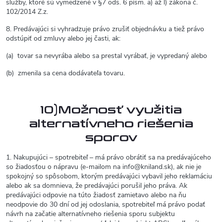
služby, ktoré sú vymedzené v §7 ods. 6 písm. a) až l) zákona č.
102/2014 Z.z.
8. Predávajúci si vyhradzuje právo zrušiť objednávku a tiež právo
odstúpiť od zmluvy alebo jej časti, ak:
(a) tovar sa nevyrába alebo sa prestal vyrábať, je vypredaný alebo
(b) zmenila sa cena dodávateľa tovaru.
10)Možnosť využitia
alternatívneho riešenia
sporov
1. Nakupujúci – spotrebiteľ – má právo obrátiť sa na predávajúceho
so žiadosťou o nápravu (e-mailom na info@kniland.sk), ak nie je
spokojný so spôsobom, ktorým predávajúci vybavil jeho reklamáciu
alebo ak sa domnieva, že predávajúci porušil jeho práva. Ak
predávajúci odpovie na túto žiadosť zamietavo alebo na ňu
neodpovie do 30 dní od jej odoslania, spotrebiteľ má právo podať
návrh na začatie alternatívneho riešenia sporu subjektu