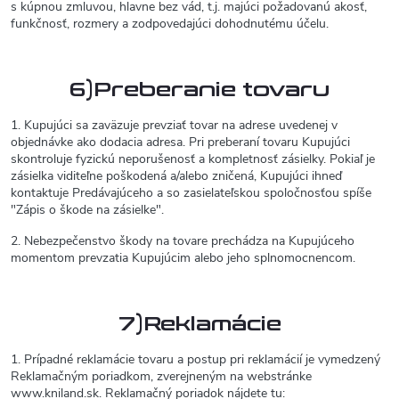
s kúpnou zmluvou, hlavne bez vád, t.j. majúci požadovanú akosť,
funkčnosť, rozmery a zodpovedajúci dohodnutému účelu.
6)Preberanie tovaru
1. Kupujúci sa zaväzuje prevziať tovar na adrese uvedenej v
objednávke ako dodacia adresa. Pri preberaní tovaru Kupujúci
skontroluje fyzickú neporušenosť a kompletnosť zásielky. Pokiaľ je
zásielka viditeľne poškodená a/alebo zničená, Kupujúci ihneď
kontaktuje Predávajúceho a so zasielateľskou spoločnosťou spíše
"Zápis o škode na zásielke".
2. Nebezpečenstvo škody na tovare prechádza na Kupujúceho
momentom prevzatia Kupujúcim alebo jeho splnomocnencom.
7)Reklamácie
1. Prípadné reklamácie tovaru a postup pri reklamácií je vymedzený
Reklamačným poriadkom, zverejneným na webstránke
www.kniland.sk. Reklamačný poriadok nájdete tu: