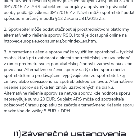
alternatívneho riešenia sporov (ďalej len subjekt ARS) podľa zákona
391/2015 Z.z. ARS subjektami sú orgány a oprávnené právnické
osoby podľa §3 zákona 391/2015 Z.z. Návrh môže spotrebiteľ podať
spôsobom určeným podľa §12 Zákona 391/2015 Z.z.
2. Spotrebiteľ môže podať sťažnosť aj prostredníctvom platformy
alternatívneho riešenia sporov RSO, ktorá je dostupná online na
http://ec.europa.eu/consumers/odr/index_en.htm.
3. Alternatívne riešenie sporov môže využiť len spotrebiteľ – fyzická
osoba, ktorá pri uzatváraní a plnení spotrebiteľskej zmluvy nekoná
v rámci predmetu svojej podnikateľskej činnosti, zamestnania alebo
povolania. Alternatívne riešenie sporov sa týka len sporu medzi
spotrebiteľom a predávajúcim, vyplývajúceho zo spotrebiteľskej
zmluvy alebo súvisiaceho so spotrebiteľskou zmluvou. Alternatívne
riešenie sporov sa týka len zmlúv uzatvorených na diaľku.
Alternatívne riešenie sporov sa netýka sporov, kde hodnota sporu
neprevyšuje sumu 20 EUR. Subjekt ARS môže od spotrebiteľa
požadovať úhradu poplatku za začatie alternatívneho riešenia sporu
maximálne do výšky 5 EUR s DPH.
11)Záverečné ustanovenia