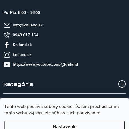
ä
t
Po-Pia: 8:00 - 16:00
i
e
info
@
kniland.sk
0948 617 154
Kniland.sk
kniland.sk
https://www.youtube.com/@kniland
Kategórie
Všetko o nákupe
Tento web používa súbory cookie. Ďalším prechádzaním
tohto webu vyjadrujete súhlas s ich používaním.
Základné informácie pre výber noža
Nastavenie