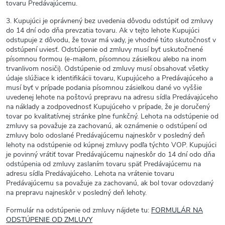
tovaru Predávajúcemu.
3. Kupujúci je oprávnený bez uvedenia dôvodu odstúpiť od zmluvy
do 14 dní odo dňa prevzatia tovaru. Ak v tejto lehote Kupujúci
odstupuje z dôvodu, že tovar má vady, je vhodné túto skutočnosť v
odstúpení uviesť. Odstúpenie od zmluvy musí byť uskutočnené
písomnou formou (e-mailom, písomnou zásielkou alebo na inom
trvanlivom nosiči). Odstúpenie od zmluvy musí obsahovať všetky
údaje slúžiace k identifikácii tovaru, Kupujúceho a Predávajúceho a
musí byť v prípade podania písomnou zásielkou dané vo vyššie
uvedenej lehote na poštovú prepravu na adresu sídla Predávajúceho
na náklady a zodpovednosť Kupujúceho v prípade, že je doručený
tovar po kvalitatívnej stránke plne funkčný. Lehota na odstúpenie od
zmluvy sa považuje za zachovanú, ak oznámenie o odstúpení od
zmluvy bolo odoslané Predávajúcemu najneskôr v posledný deň
lehoty na odstúpenie od kúpnej zmluvy podľa týchto VOP. Kupujúci
je povinný vrátiť tovar Predávajúcemu najneskôr do 14 dní odo dňa
odstúpenia od zmluvy zaslaním tovaru späť Predávajúcemu na
adresu sídla Predávajúceho. Lehota na vrátenie tovaru
Predávajúcemu sa považuje za zachovanú, ak bol tovar odovzdaný
na prepravu najneskôr v posledný deň lehoty.
Formulár na odstúpenie od zmluvy nájdete tu:
FORMULÁR NA
ODSTÚPENIE OD ZMLUVY