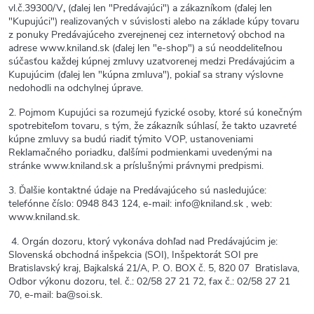
vl.č.39300/V
,
(ďalej len "Predávajúci") a zákazníkom (ďalej len
"Kupujúci") realizovaných v súvislosti alebo na základe kúpy tovaru
z ponuky Predávajúceho zverejnenej cez internetový obchod na
adrese www.kniland.sk (ďalej len "e-shop") a sú neoddeliteľnou
súčasťou každej kúpnej zmluvy uzatvorenej medzi Predávajúcim a
Kupujúcim (ďalej len "kúpna zmluva"), pokiaľ sa strany výslovne
nedohodli na odchylnej úprave.
2. Pojmom Kupujúci sa rozumejú fyzické osoby, ktoré sú konečným
spotrebiteľom tovaru, s tým, že zákazník súhlasí, že takto uzavreté
kúpne zmluvy sa budú riadiť týmito VOP, ustanoveniami
Reklamačného poriadku, ďalšími podmienkami uvedenými na
stránke www.kniland.sk a príslušnými právnymi predpismi.
3. Ďalšie kontaktné údaje na Predávajúceho sú nasledujúce:
telefónne číslo: 0948 843 124, e-mail: info@kniland.sk , web:
www.kniland.sk.
4. Orgán dozoru, ktorý vykonáva dohľad nad Predávajúcim je:
Slovenská obchodná inšpekcia (SOI), Inšpektorát SOI pre
Bratislavský kraj, Bajkalská 21/A, P. O. BOX č. 5, 820 07 Bratislava,
Odbor výkonu dozoru, tel. č.: 02/58 27 21 72, fax č.: 02/58 27 21
70, e-mail: ba@soi.sk.