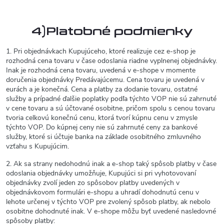
4)Platobné podmienky
1. Pri objednávkach Kupujúceho, ktoré realizuje cez e-shop je
rozhodná cena tovaru v čase odoslania riadne vyplnenej objednávky.
Inak je rozhodná cena tovaru, uvedená v e-shope v momente
doručenia objednávky Predávajúcemu. Cena tovaru je uvedená v
eurách a je konečná. Cena a platby za dodanie tovaru, ostatné
služby a prípadné ďalšie poplatky podľa týchto VOP nie sú zahrnuté
v cene tovaru a sú účtované osobitne, pričom spolu s cenou tovaru
tvoria celkovú konečnú cenu, ktorá tvorí kúpnu cenu v zmysle
týchto VOP. Do kúpnej ceny nie sú zahrnuté ceny za bankové
služby, ktoré si účtuje banka na základe osobitného zmluvného
vzťahu s Kupujúcim.
2. Ak sa strany nedohodnú inak a e-shop taký spôsob platby v čase
odoslania objednávky umožňuje, Kupujúci si pri vyhotovovaní
objednávky zvolí jeden zo spôsobov platby uvedených v
objednávkovom formulári e-shopu a uhradí dohodnutú cenu v
lehote určenej v týchto VOP pre zvolený spôsob platby, ak nebolo
osobitne dohodnuté inak. V e-shope môžu byť uvedené nasledovné
spôsoby platby: