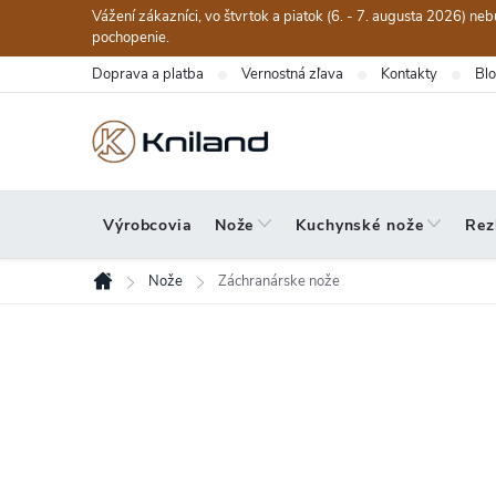
Prejsť
Vážení zákazníci, vo štvrtok a piatok (6. - 7. augusta 2026) n
na
pochopenie.
obsah
Doprava a platba
Vernostná zľava
Kontakty
Bl
Výrobcovia
Nože
Kuchynské nože
Rez
Nože
Záchranárske nože
Domov