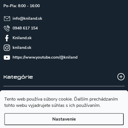
t
Po-Pia: 8:00 - 16:00
i
e
info
@
kniland.sk
0948 617 154
Kniland.sk
kniland.sk
https://www.youtube.com/@kniland
Kategórie
Všetko o nákupe
Tento web používa súbory cookie. Ďalším prechádzaním
tohto webu vyjadrujete súhlas s ich používaním.
Základné informácie pre výber noža
Nastavenie