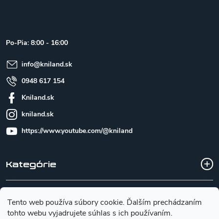
á
p
ä
t
Po-Pia: 8:00 - 16:00
i
e
info
@
kniland.sk
0948 617 154
Kniland.sk
kniland.sk
https://www.youtube.com/@kniland
Kategórie
Všetko o nákupe
Tento web používa súbory cookie. Ďalším prechádzaním
tohto webu vyjadrujete súhlas s ich používaním.