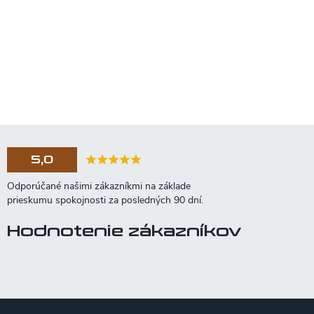
5,0
Hodnotenie zákazníkov
Z