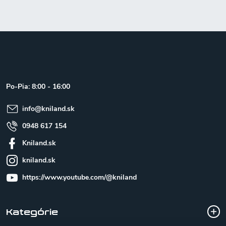
Z
á
p
ä
t
Po-Pia: 8:00 - 16:00
i
e
info
@
kniland.sk
0948 617 154
Kniland.sk
kniland.sk
https://www.youtube.com/@kniland
Kategórie