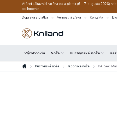
Prejsť
Vážení zákazníci, vo štvrtok a piatok (6. - 7. augusta 2026) n
na
pochopenie.
obsah
Doprava a platba
Vernostná zľava
Kontakty
Bl
Výrobcovia
Nože
Kuchynské nože
Rez
Kuchynské nože
Japonské nože
KAI Seki Ma
Domov