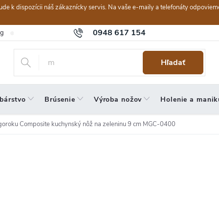
ebude k dispozícii náš zákaznícky servis. Na vaše e-maily a telefonáty odpov
0948 617 154
og
Hodnotenie obchodu
Obchodné podmienky
Reklamačný po
Hľadať
bárstvo
Brúsenie
Výroba nožov
Holenie a manik
goroku Composite kuchynský nôž na zeleninu 9 cm MGC-0400