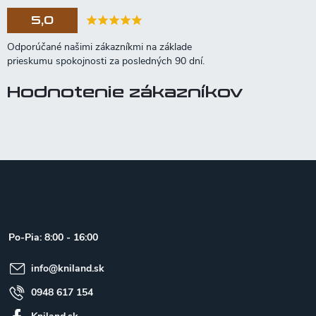
5,0
Hodnotenie zákazníkov
Z
á
p
ä
t
Po-Pia: 8:00 - 16:00
i
e
info
@
kniland.sk
0948 617 154