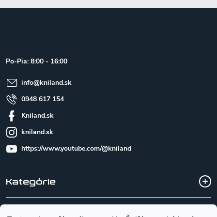
Z
á
p
ä
t
Po-Pia: 8:00 - 16:00
i
e
info
@
kniland.sk
0948 617 154
Kniland.sk
kniland.sk
https://www.youtube.com/@kniland
Kategórie
Všetko o nákupe