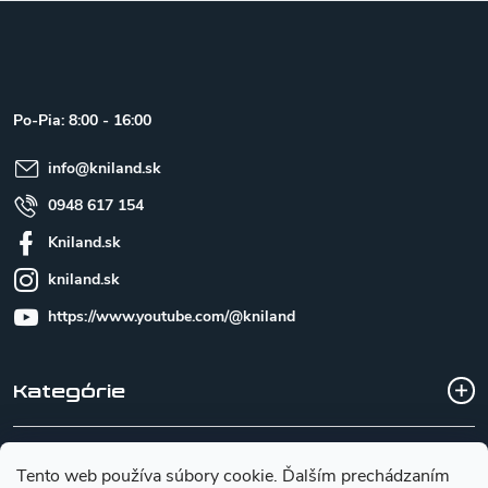
Z
á
p
ä
t
Po-Pia: 8:00 - 16:00
i
e
info
@
kniland.sk
0948 617 154
Kniland.sk
kniland.sk
https://www.youtube.com/@kniland
Kategórie
Všetko o nákupe
Tento web používa súbory cookie. Ďalším prechádzaním