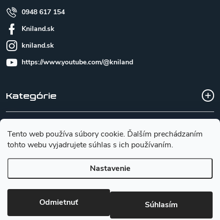
0948 617 154
Kniland.sk
kniland.sk
https://www.youtube.com/@kniland
Kategórie
Všetko o nákupe
Tento web používa súbory cookie. Ďalším prechádzaním
tohto webu vyjadrujete súhlas s ich používaním.
Základné informácie pre výber noža
Nastavenie
Copyright 2026
Kniland.sk
. Všetky práva vyhradené.
Upraviť
Odmietnuť
Súhlasím
nastavenie cookies