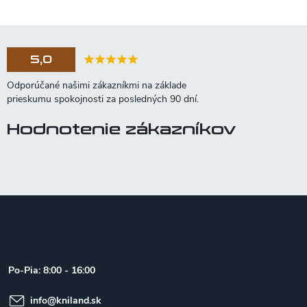
5,0
Hodnotenie zákazníkov
Z
á
p
ä
t
Po-Pia: 8:00 - 16:00
i
e
info
@
kniland.sk