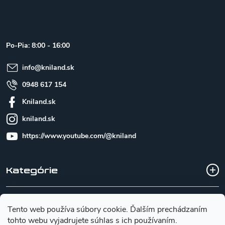
á
p
ä
t
Po-Pia: 8:00 - 16:00
i
e
info
@
kniland.sk
0948 617 154
Kniland.sk
kniland.sk
https://www.youtube.com/@kniland
Kategórie
Všetko o nákupe
Tento web používa súbory cookie. Ďalším prechádzaním
tohto webu vyjadrujete súhlas s ich používaním.