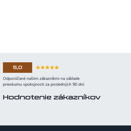
5,0
Hodnotenie zákazníkov
Z