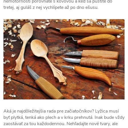
nemotornosti porovnáte s kovovou a keď sa pustíte do
tretej, aj guláš z nej vychlípete až po dno ešusu.
Aká je najdôležitejšia rada pre začiatočníkov? Lyžica musí
byť plytká, tenká ako plech a v krku prehnutá. Inak bude vždy
zaostávať za tou každodennou. Nehľadajte nové tvary, ale