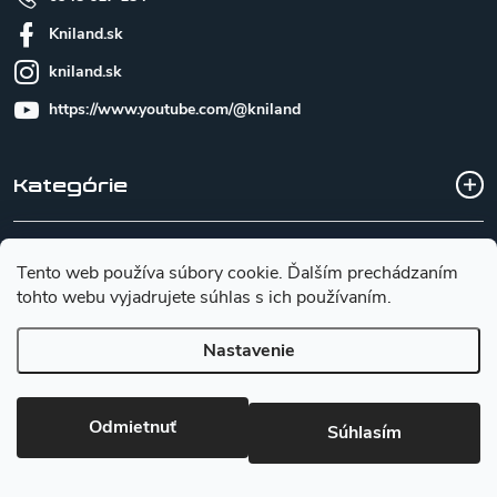
Kniland.sk
kniland.sk
https://www.youtube.com/@kniland
Kategórie
Všetko o nákupe
Tento web používa súbory cookie. Ďalším prechádzaním
tohto webu vyjadrujete súhlas s ich používaním.
Základné informácie pre výber noža
Nastavenie
Copyright 2026
Kniland.sk
. Všetky práva vyhradené.
Upraviť
Odmietnuť
nastavenie cookies
Súhlasím
Vytvoril Shoptet