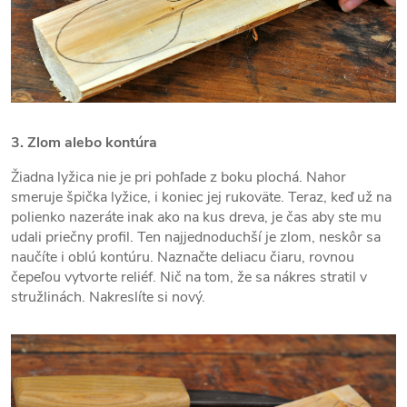
3. Zlom alebo kontúra
Žiadna lyžica nie je pri pohľade z boku plochá. Nahor
smeruje špička lyžice, i koniec jej rukoväte. Teraz, keď už na
polienko nazeráte inak ako na kus dreva, je čas aby ste mu
udali priečny profil. Ten najjednoduchší je zlom, neskôr sa
naučíte i oblú kontúru. Naznačte deliacu čiaru, rovnou
čepeľou vytvorte reliéf. Nič na tom, že sa nákres stratil v
stružlinách. Nakreslíte si nový.