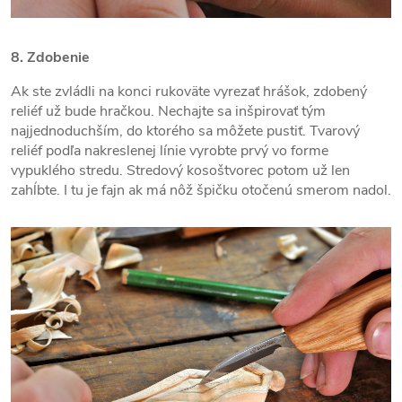
8. Zdobenie
Ak ste zvládli na konci rukoväte vyrezať hrášok, zdobený
reliéf už bude hračkou. Nechajte sa inšpirovať tým
najjednoduchším, do ktorého sa môžete pustiť. Tvarový
reliéf podľa nakreslenej línie vyrobte prvý vo forme
vypuklého stredu. Stredový kosoštvorec potom už len
zahĺbte. I tu je fajn ak má nôž špičku otočenú smerom nadol.