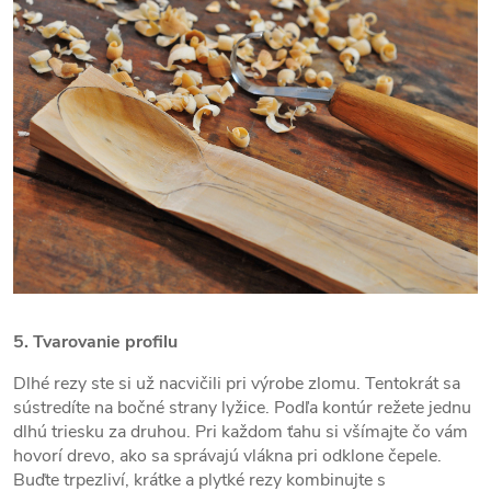
5. Tvarovanie profilu
Dlhé rezy ste si už nacvičili pri výrobe zlomu. Tentokrát sa
sústredíte na bočné strany lyžice. Podľa kontúr režete jednu
dlhú triesku za druhou. Pri každom ťahu si všímajte čo vám
hovorí drevo, ako sa správajú vlákna pri odklone čepele.
Buďte trpezliví, krátke a plytké rezy kombinujte s