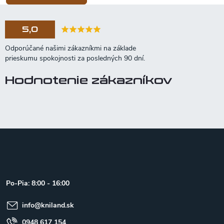
5,0
Hodnotenie zákazníkov
Z
á
p
ä
t
Po-Pia: 8:00 - 16:00
i
e
info
@
kniland.sk
0948 617 154