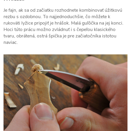
Je fajn, ak sa od začiatku rozhodnete kombinovať úžitkovú
rezbu s ozdobnou. To najjednoduchšie, čo môžete k
rukoväti lyžice pripojiť je hrášok. Malá guľôčka na jej konci.
Hoci túto prácu možno zvládnuť i s čepeľou klasického
tvaru, obrátená, ostrá špička je pre začiatočníka istotou
naviac.