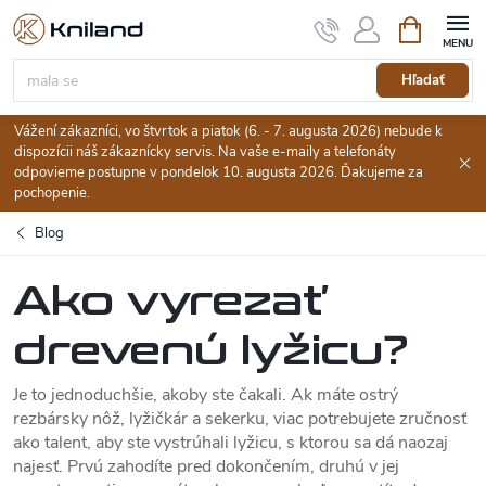
Prejsť
Nákupný
na
košík
obsah
Hľadať
Vážení zákazníci, vo štvrtok a piatok (6. - 7. augusta 2026) nebude k
dispozícii náš zákaznícky servis. Na vaše e-maily a telefonáty
odpovieme postupne v pondelok 10. augusta 2026. Ďakujeme za
pochopenie.
Blog
Ako vyrezať
drevenú lyžicu?
Je to jednoduchšie, akoby ste čakali. Ak máte ostrý
rezbársky nôž, lyžičkár a sekerku, viac potrebujete zručnosť
ako talent, aby ste vystrúhali lyžicu, s ktorou sa dá naozaj
najesť. Prvú zahodíte pred dokončením, druhú v jej