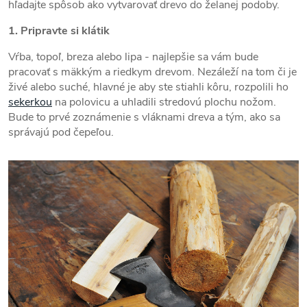
hľadajte spôsob ako vytvarovať drevo do želanej podoby.
1. Pripravte si klátik
Vŕba, topoľ, breza alebo lipa - najlepšie sa vám bude
pracovať s mäkkým a riedkym drevom. Nezáleží na tom či je
živé alebo suché, hlavné je aby ste stiahli kôru, rozpolili ho
sekerkou
na polovicu a uhladili stredovú plochu nožom.
Bude to prvé zoznámenie s vláknami dreva a tým, ako sa
správajú pod čepeľou.