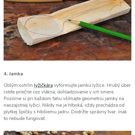
4. Jamka
Oblým ostrím
lyžičkára
vyformujte jamku lyžice. Hrubý úber
robte priečne cez vlákna, dohladzovanie v ich smere.
Pozorne si pri každom ťahu všímajte geometriu jamky na
naozajstnej lyžici. Nikdy nie je hlboká, vždy prechádza od
plytkej špičky s hlbšiemu jadru. Dodržte správny tvar, inak
to nebude fungovať.