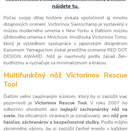
nájdete tu.
Počas svojej dlhej histórie získala spoločnosť aj mnoho
dizajnových ocenení. Victorinox Swisschamp je vystavený v
múzeu moderného umenia v New Yorku a štátnom múzeu
úžitkového umenia v Mníchove. Imidžovka Victorinox Tomo,
ktorý je výsledkom spolupráce s japonským dizajnérom
Kazumom Yamaguchim získal prestížne ocenenie RED DOT
DESIGN AWARD. Nôž je navrhnutý podľa zásad Zen-
budhizmu a vyznačuje sa minimalizmom a krásou.
Multifunkčný nôž Victorinox Rescue
Tool
Ďaľším veľmi zaujímavým kúskom, ktorý by si zaslúžil viac
pozornosti je
Victorinox Rescue Tool.
V roku 2007 ho
odborníci ohodnotili ako
najlepší zachranársky nôž na
svete.
Na oficialných stránkach je označovaný, ako
nôž pre
hasičov, záchranárov a bezpečnostné zložky.
Podľa môjho
skromného názoru, by si zaslúžil čestné miesto v každom