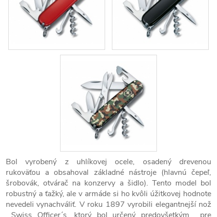
Bol vyrobený z uhlíkovej ocele, osadený drevenou
rukoväťou a obsahoval základné nástroje (hlavnú čepeľ,
šrobovák, otvárač na konzervy a šidlo). Tento model bol
robustný a ťažký, ale v armáde si ho kvôli úžitkovej hodnote
nevedeli vynachváliť. V roku 1897 vyrobili elegantnejší nož
Swiss Officer´s, ktorý bol určený predovšetkým pre