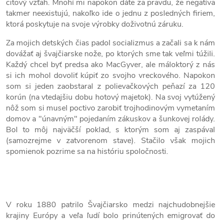
citový vzťah. Mnohí mi napokon dáte za pravdu, že negatíva
takmer neexistujú, nakoľko ide o jednu z posledných firiem,
ktorá poskytuje na svoje výrobky doživotnú záruku.
Za mojich detských čias padol socializmus a začali sa k nám
dovážať aj švajčiarske nože, po ktorých sme tak veľmi túžili.
Každý chcel byť predsa ako MacGyver, ale máloktorý z nás
si ich mohol dovoliť kúpiť zo svojho vreckového. Napokon
som si jeden zaobstaral z polievačkových peňazí za 120
korún (na vtedajšiu dobu hotový majetok). Na svoj vytúžený
nôž som si musel poctivo zarobiť trojhodinovým vymetaním
domov a "únavným" pojedaním zákuskov a šunkovej rolády.
Bol to môj najväčší poklad, s ktorým som aj zaspával
(samozrejme v zatvorenom stave). Stačilo však mojich
spomienok pozrime sa na históriu spoločnosti.
V roku 1880 patrilo Švajčiarsko medzi najchudobnejšie
krajiny Európy a veľa ľudí bolo prinútených emigrovať do