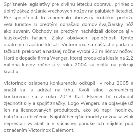
Sprísnenie legislatívy pre civilnú leteckú dopravu, prinieslo
úplný zákaz držania vreckových nožov na palubách lietadiel.
Pre spoločnosti to znamenalo obrovský problém, pretože
veľa turistov si predtým odnášalo domov švajčiarsky nôž
ako suvenír. Obchody sa predtým nachádzali dokonca aj v
letiskových halách. Zisky obidvoch spoločností týmto
opatrením rapídne klesali. Victorinoxu sa našťastie podarilo
ťažkosti prekonať a naďalej ročne vyrobí 23 miliónov nožov.
Horšie dopadla firma Wenger, ktorej produkcia klesla na 2,2
milióna kusov ročne a v roku 2004 sa ocitla na pokraji
krachu.
Victorinox oslabenú konkurenciu odkúpil v roku 2005 a
snažil sa ju udržať na trhu. Kvôli silnej zahraničnej
konkurencii sa v roku 2013 Karl Elsener IV rozhodol
zjednotiť sily a spojiť značky. Logo Wengeru sa objavuje už
len na licencovaných produktoch, ako sú napr. hodinky,
batožina a oblečenie. Najobľúbenejšie modely nožov sa však
neprestali vyrábať a v súčasnej ponuke ich nájdete pod
označením Victorinox Delémont.