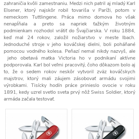
zahraničia kvôli zamestnaniu. Medzi nich patril aj mladý Karl
Elsener, ktorý najskôr robil tovariša v Paríži, potom v
nemeckom Tuttlingene. Práca mimo domova ho však
nenapĺňala a preto sa napriek ťažkým životným
podmienkam rozhodol vrátiť do Švajčiarska. V roku 1884,
keď mal 24 rokov, založil nožiarstvo v meste Ibach.
Jednoduché stroje v jeho kováčskej dielni, boli poháňané
pomocou vodného kolesa. Peňazí nemal nikdy nazvyš, ale
jeho obetavá matka Victoria ho v podnikaní aktívne
podporovala. Karl bol veľmi pracovitý, čoho dôkazom bolo aj
to, že o sedem rokov neskôr vytvoril zväz kováčskych
majstrov, ktorý mali záujem zásobovať armádu svojimi
výrobkami. Tisícky hodín práce prinieslo ovocie v roku
1891, kedy uzrel svetlo sveta prvý nôž Swiss Soldier, ktorý
armáda začala testovať.