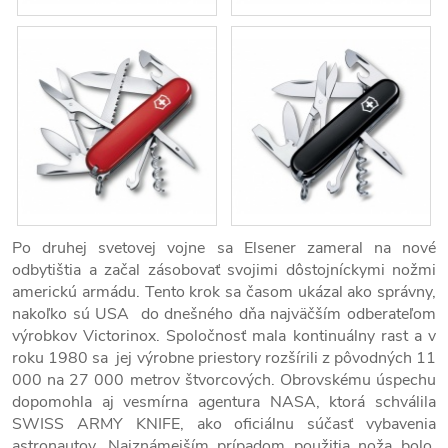
Po druhej svetovej vojne sa Elsener zameral na nové
odbytištia a začal zásobovať svojimi dôstojníckymi nožmi
americkú armádu. Tento krok sa časom ukázal ako správny,
nakoľko sú USA do dnešného dňa najväčším odberateľom
výrobkov Victorinox. Spoločnosť mala kontinuálny rast a v
roku 1980 sa jej výrobne priestory rozšírili z pôvodných 11
000 na 27 000 metrov štvorcových. Obrovskému úspechu
dopomohla aj vesmírna agentura NASA, ktorá schválila
SWISS ARMY KNIFE, ako oficiálnu súčasť vybavenia
astronautov. Najznámejším prípadom použitia noža bolo,