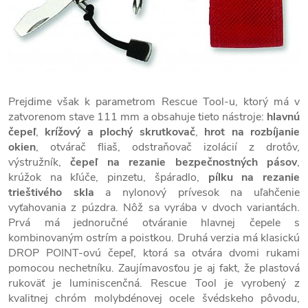
Prejdime však k parametrom Rescue Tool-u, ktorý má v
zatvorenom stave 111 mm a obsahuje tieto nástroje:
hlavnú
čepeľ
,
krížový a plochý skrutkovač
,
hrot na rozbíjanie
okien
, otvárač fliaš, odstraňovač izolácií z drotôv,
výstružník,
čepeľ na rezanie bezpečnostných pásov
,
krúžok na kľúče, pinzetu, špáradlo,
pílku na rezanie
trieštivého skla
a nylonový prívesok na uľahčenie
vyťahovania z púzdra. Nôž sa vyrába v dvoch variantách.
Prvá má jednoručné otváranie hlavnej čepele s
kombinovaným ostrím a poistkou. Druhá verzia má klasickú
DROP POINT-ovú čepeľ, ktorá sa otvára dvomi rukami
pomocou nechetníku. Zaujímavosťou je aj fakt, že plastová
rukoväť je luminiscenčná. Rescue Tool je vyrobený z
kvalitnej chróm molybdénovej ocele švédskeho pôvodu,