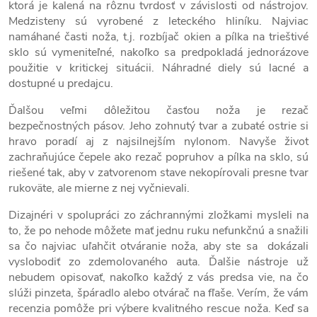
ktorá je kalená na rôznu tvrdosť v závislosti od nástrojov.
Medzisteny sú vyrobené z leteckého hliníku. Najviac
namáhané časti noža, t.j. rozbíjač okien a pílka na trieštivé
sklo sú vymeniteľné, nakoľko sa predpokladá jednorázove
použitie v kritickej situácii. Náhradné diely sú lacné a
dostupné u predajcu.
Ďalšou veľmi dôležitou časťou noža je rezač
bezpečnostných pásov. Jeho zohnutý tvar a zubaté ostrie si
hravo poradí aj z najsilnejším nylonom. Navyše život
zachraňujúce čepele ako rezač popruhov a pílka na sklo, sú
riešené tak, aby v zatvorenom stave nekopírovali presne tvar
rukoväte, ale mierne z nej vyčnievali.
Dizajnéri v spolupráci zo záchrannými zložkami mysleli na
to, že po nehode môžete mať jednu ruku nefunkčnú a snažili
sa čo najviac uľahčit otváranie noža, aby ste sa dokázali
vyslobodiť zo zdemolovaného auta. Ďalšie nástroje už
nebudem opisovať, nakoľko každý z vás predsa vie, na čo
slúži pinzeta, špáradlo alebo otvárač na fľaše. Verím, že vám
recenzia pomôže pri výbere kvalitného rescue noža. Keď sa