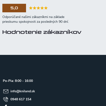
5,0
Hodnotenie zákazníkov
Z
á
p
ä
t
Po-Pia: 8:00 - 16:00
i
e
info
@
kniland.sk
0948 617 154