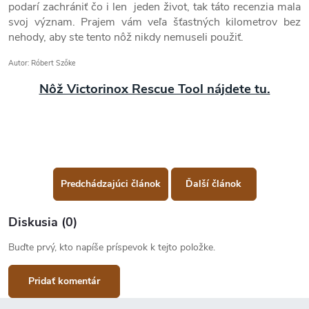
podarí zachrániť čo i len jeden život, tak táto recenzia mala
svoj význam. Prajem vám veľa šťastných kilometrov bez
nehody, aby ste tento nôž nikdy nemuseli použiť.
Autor: Róbert Szőke
Nôž Victorinox Rescue Tool nájdete tu.
Predchádzajúci článok
Ďalší článok
Diskusia (0)
Buďte prvý, kto napíše príspevok k tejto položke.
Pridať komentár