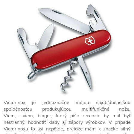
Victorinox je jednoznačne mojou najobľúbenejšou
spoločnosťou produkujúcou multifunkčné nože.
Viem,......viem, bloger, ktorý píše recenzie by mal byť
nestranný, hodnotiť klady aj zápory výrobkov. V prípade
Victorinoxu to asi nepôjde, pretože mám k značke silný