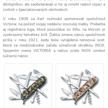
dôstojníkov, ale zaobstarávali si ho aj mnohí radoví vojaci a
civilisti v špecializovaných obchodoch.
V roku 1908 sa Karl rozhodol pomenovať spoločnosť
Victoria, na počesť svojej nedávno zosnulej matky. Prebehla
aj registrácia loga, ktoré pozostáva zo štítu, na ktorom je
vyobrazený helvétsky kríž. Ďalšia zmena názvu spoločnosti
prišla v roku 1921, kedy bola vynájdená nerezová oceľ,
ktorá sa medzinárodne začala označovat skratkou INOX.
Spojením mena VICTORIA a názvu ocele INOX vznikol
súčasný názov.