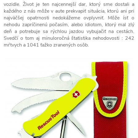
vozidle. Život je ten najcennejší dar, ktorý sme dostali a
každého z nás môže v aute prekvapiť situácia, ktorú ani pri
najväčšej opatrnosti nedokážeme ovplyvniť. Môže ísť o
nehodu zapríčinenú počasím, alebo idiotom, ktorý mal zlý
deň a potrebuje sa rýchlou jazdou vybujačiť na cestách.
Svedčí o tom aj minuloročná štatistika nehodovosti : 242
mŕtvych a 1041 ťažko zranených osôb.