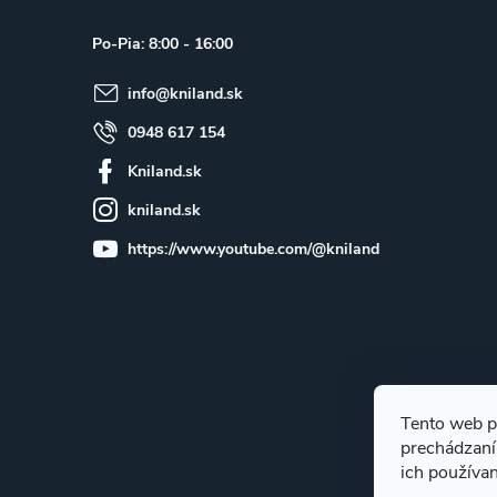
ä
Po-Pia: 8:00 - 16:00
t
info
@
kniland.sk
i
e
0948 617 154
Kniland.sk
kniland.sk
https://www.youtube.com/@kniland
Tento web p
prechádzaní
ich používa