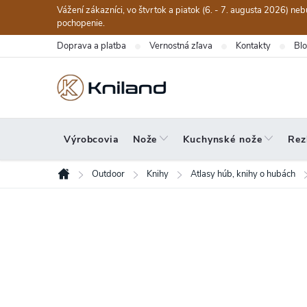
Prejsť
Vážení zákazníci, vo štvrtok a piatok (6. - 7. augusta 2026) n
na
pochopenie.
obsah
Doprava a platba
Vernostná zľava
Kontakty
Bl
Výrobcovia
Nože
Kuchynské nože
Rez
Outdoor
Knihy
Atlasy húb, knihy o hubách
Domov