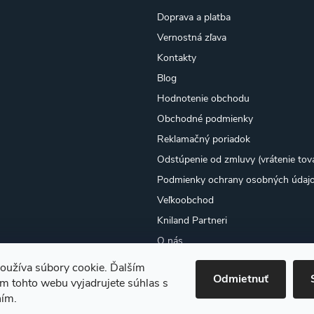
Doprava a platba
Vernostná zľava
Kontakty
Blog
Hodnotenie obchodu
Obchodné podmienky
Reklamačný poriadok
Odstúpenie od zmluvy (vrátenie tov
Podmienky ochrany osobných údaj
Veľkoobchod
Kniland Partneri
O nás
Osobný odber
oužíva súbory cookie. Ďalším
Odmietnuť
Moja objednávka
m tohto webu vyjadrujete súhlas s
ním.