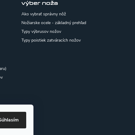
výber noža
Ako vybrať správny nôž
Nožiarske ocele - základný prehľad
Typy výbrusov nožov
Typy poistiek zatváracích nožov
aru)
ov
Súhlasím