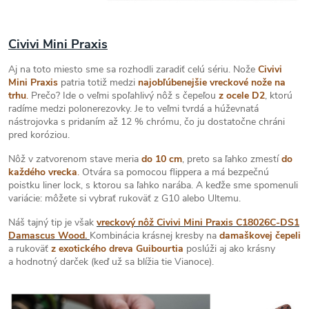
Civivi Mini Praxis
Aj na toto miesto sme sa rozhodli zaradiť celú sériu. Nože
Civivi
Mini Praxis
patria totiž medzi
najobľúbenejšie vreckové nože na
trhu
.
Prečo? Ide o veľmi spoľahlivý nôž s čepeľou
z ocele D2
, ktorú
radíme medzi polonerezovky. Je to veľmi tvrdá a húževnatá
nástrojovka s pridaním až 12 % chrómu, čo ju dostatočne chráni
pred koróziou.
Nôž v zatvorenom stave meria
do 10 cm
, preto sa ľahko zmestí
do
každého vrecka
.
Otvára sa pomocou flippera a má bezpečnú
poistku liner lock, s ktorou sa ľahko narába. A keďže sme spomenuli
variácie: môžete si vybrať rukoväť z G10 alebo Ultemu.
Náš tajný tip je však
vreckový nôž Civivi Mini Praxis C18026C-DS1
Damascus Wood
.
Kombinácia krásnej kresby na
damaškovej čepeli
a rukoväť
z exotického dreva Guibourtia
poslúži aj ako krásny
a hodnotný darček (keď už sa blížia tie Vianoce).