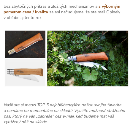
Bez zbytočných príkras a zložitých mechanizmov a
s výborným
pomerom cena / kvalita
sa ani nečudujeme, že ste mali Opinely
v obľube aj tento rok.
Našli ste si medzi TOP 5 najobľúbenejších nožov svojho favorita
a nemáme ho momentálne na sklade? Využite možnosť strážneho
psa, ktorý na vás „zabreše“ cez e-mail, keď budeme mať váš
vytúžený nôž na sklade.