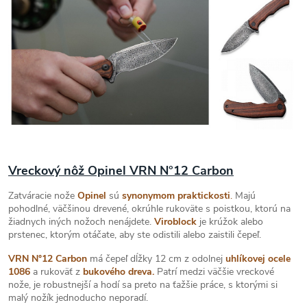
Vreckový nôž Opinel VRN N°12 Carbon
Zatváracie nože
Opinel
sú
synonymom praktickosti
.
Majú
pohodlné, väčšinou drevené, okrúhle rukoväte s poistkou, ktorú na
žiadnych iných nožoch nenájdete.
Viroblock
je krúžok alebo
prstenec, ktorým otáčate, aby ste odistili alebo zaistili čepeľ.
VRN N°12 Carbon
má čepeľ dĺžky 12 cm z odolnej
uhlíkovej ocele
1086
a rukoväť z
bukového dreva.
Patrí medzi väčšie vreckové
nože, je robustnejší a hodí sa preto na ťažšie práce, s ktorými si
malý nožík jednoducho neporadí.