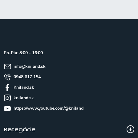
Z
á
p
ä
t
Po-Pia: 8:00 - 16:00
i
e
info
@
kniland.sk
0948 617 154
Kniland.sk
kniland.sk
https://www.youtube.com/@kniland
Kategórie