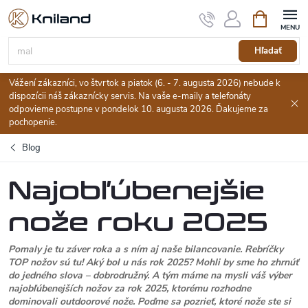
Prejsť
Nákupný
na
košík
obsah
Hľadať
Vážení zákazníci, vo štvrtok a piatok (6. - 7. augusta 2026) nebude k
dispozícii náš zákaznícky servis. Na vaše e-maily a telefonáty
odpovieme postupne v pondelok 10. augusta 2026. Ďakujeme za
pochopenie.
Blog
Najobľúbenejšie
nože roku 2025
Pomaly je tu záver roka a s ním aj naše bilancovanie. Rebríčky
TOP nožov sú tu! Aký bol u nás rok 2025? Mohli by sme ho zhrnúť
do jedného slova – dobrodružný. A tým máme na mysli váš výber
najobľúbenejších nožov za rok 2025, ktorému rozhodne
dominovali outdoorové nože. Poďme sa pozrieť, ktoré nože ste si