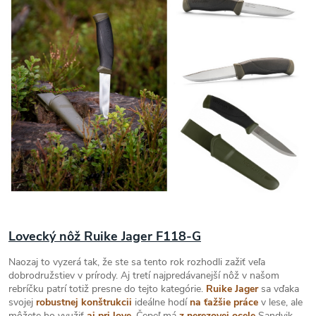
Lovecký nôž Ruike Jager F118-G
Naozaj to vyzerá tak, že ste sa tento rok rozhodli zažiť veľa
dobrodružstiev v prírody. Aj tretí najpredávanejší nôž v našom
rebríčku patrí totiž presne do tejto kategórie.
Ruike Jager
sa vďaka
svojej
robustnej konštrukcii
ideálne hodí
na ťažšie práce
v lese, ale
môžete ho využiť
aj pri love
. Čepeľ má
z nerezovej ocele
Sandvik