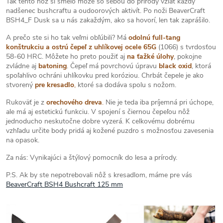
Tak tento nôž si smelo môže so sebou do prírody vziať každý
nadšenec bushcraftu a oudoorových aktivít. Po noži BeaverCraft
BSH4_F Dusk sa u nás zakaždým, ako sa hovorí, len tak zaprášilo.
A prečo ste si ho tak veľmi obľúbili? Má
odolnú full-tang
konštrukciu a
ostrú čepeľ z uhlíkovej ocele 65G
(1066) s tvrdosťou
58-60 HRC. Môžete ho preto použiť aj
na ťažké úlohy
, pokojne
zvládne aj
batoning
. Čepeľ má povrchovú úpravu
black oxid
, ktorá
spoľahlivo ochráni uhlíkovku pred koróziou. Chrbát čepele je ako
stvorený
pre kresadlo
,
ktoré sa dodáva spolu s nožom.
Rukoväť je z
orechového dreva
.
Nie je teda iba príjemná pri úchope,
ale má aj estetickú funkciu. V spojení s čiernou čepeľou nôž
jednoducho neskutočne dobre vyzerá. K celkovému dobrému
vzhľadu určite body pridá aj kožené puzdro s možnosťou zavesenia
na opasok.
Za nás: Vynikajúci a štýlový pomocník do lesa a prírody.
P.S. Ak by ste nepotrebovali nôž s kresadlom, máme pre vás
BeaverCraft BSH4 Bushcraft 125 mm