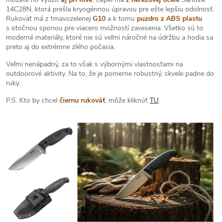
14C28N, ktorá prešla kryogénnou úpravou pre ešte lepšiu odolnosť.
Rukoväť má z tmavozelenej
G10
a k tomu
puzdro z ABS plastu
s otočnou sponou pre viacero možností zavesenia. Všetko sú to
moderné materiály, ktoré nie sú veľmi náročné na údržbu a hodia sa
preto aj do extrémne zlého počasia.
Veľmi nenápadný, za to však s výbornými vlastnosťami na
outdoorové aktivity. Na to, že je pomerne robustný, skvele padne do
ruky.
P.S. Kto by chcel
čiernu rukoväť
, môže kliknúť
TU
.