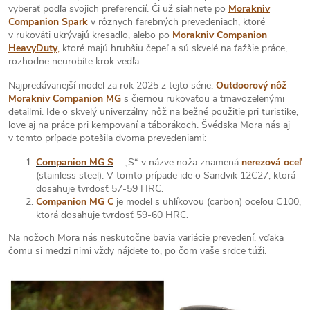
vyberať podľa svojich preferencií. Či už siahnete po
Morakniv
Companion Spark
v rôznych farebných prevedeniach, ktoré
v rukoväti ukrývajú kresadlo, alebo po
Morakniv Companion
HeavyDuty
,
ktoré majú hrubšiu čepeľ a sú skvelé na ťažšie práce,
rozhodne neurobíte krok vedľa.
Najpredávanejší model za rok 2025 z tejto série:
Outdoorový nôž
Morakniv Companion MG
s čiernou rukoväťou a tmavozelenými
detailmi. Ide o skvelý univerzálny nôž na bežné použitie pri turistike,
love aj na práce pri kempovaní a táborákoch. Švédska Mora nás aj
v tomto prípade potešila dvoma prevedeniami:
Companion MG S
– „S“ v názve noža znamená
nerezová oceľ
(stainless steel). V tomto prípade ide o Sandvik 12C27, ktorá
dosahuje tvrdosť 57-59 HRC.
Companion MG C
je model s uhlíkovou (carbon) oceľou C100,
ktorá dosahuje tvrdosť 59-60 HRC.
Na nožoch Mora nás neskutočne bavia variácie prevedení, vďaka
čomu si medzi nimi vždy nájdete to, po čom vaše srdce túži.